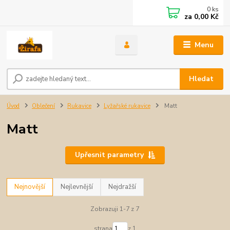
0
ks
za
0,00 Kč
Menu
Hledat
Úvod
Oblečení
Rukavice
Lyžařské rukavice
Matt
Matt
Upřesnit parametry
Nejnovější
Nejlevnější
Nejdražší
Zobrazuji 1-7 z 7
strana
z 1