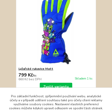
Lyžařské rukavice Matt
799 Kč
/
ks
Skladem 1 ks
660 Kč
bez DPH
Zvolit variantu
Pro základní funkčnost, zpříjemnění používání webu, analytické
účely a v případě udělení souhlasu také pro účely cílení reklamy
strana
z 1
využíváme soubory cookies. Nastavení vlastních preferencí
cookies můžete kdykoli upravit odkazem ve spodní části stránek.