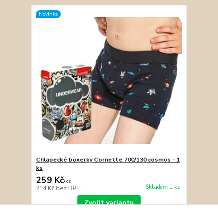
Novinka
Chlapecké boxerky Cornette 700/130 cosmos - 1
ks
259 Kč
/
ks
Skladem 1 ks
214 Kč
bez DPH
Zvolit variantu