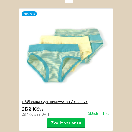
Novinka
Dívčí kalhotky Cornette 805/31 - 3 ks
359 Kč
/
ks
Skladem 1 ks
297 Kč
bez DPH
Zvolit variantu