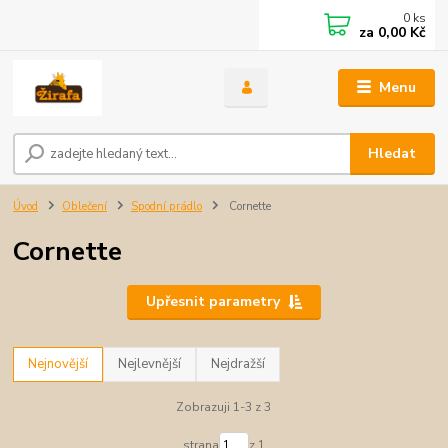
0
ks
za
0,00 Kč
Menu
Hledat
Úvod
Oblečení
Spodní prádlo
Cornette
Cornette
Upřesnit parametry
Nejnovější
Nejlevnější
Nejdražší
Zobrazuji 1-3 z 3
strana
z 1