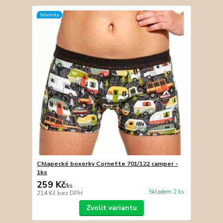
Novinka
Chlapecké boxerky Cornette 701/122 camper -
1ks
259 Kč
/
ks
Skladem 2 ks
214 Kč
bez DPH
Zvolit variantu