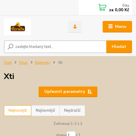
0
ks
za
0,00 Kč
Menu
Hledat
Úvod
Obuv
Balerínky
Xti
Xti
Upřesnit parametry
Nejnovější
Nejlevnější
Nejdražší
Zobrazuji 1-2 z 2
strana
z 1