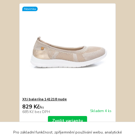
Novinka
Xti balerína 141218 nude
829 Kč
/
ks
Skladem 4 ks
685 Kč
bez DPH
Zvolit variantu
Pro základní funkčnost, zpříjemnění používání webu, analytické