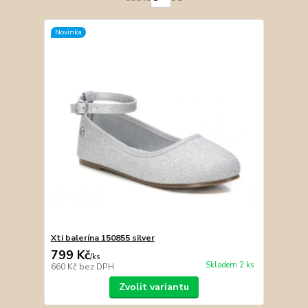
Novinka
Xti balerína 150855 silver
799 Kč
/
ks
Skladem 2 ks
660 Kč
bez DPH
Zvolit variantu