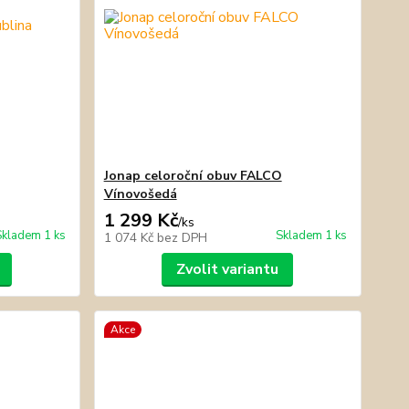
Jonap celoroční obuv FALCO
Vínovošedá
1 299 Kč
/
ks
Skladem 1 ks
Skladem 1 ks
1 074 Kč
bez DPH
Zvolit variantu
Akce