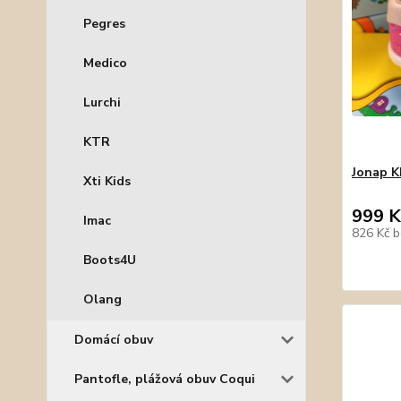
Pegres
Medico
Lurchi
KTR
Jonap K
Xti Kids
999 K
Imac
826 Kč
b
Boots4U
Olang
Domácí obuv
Pantofle, plážová obuv Coqui