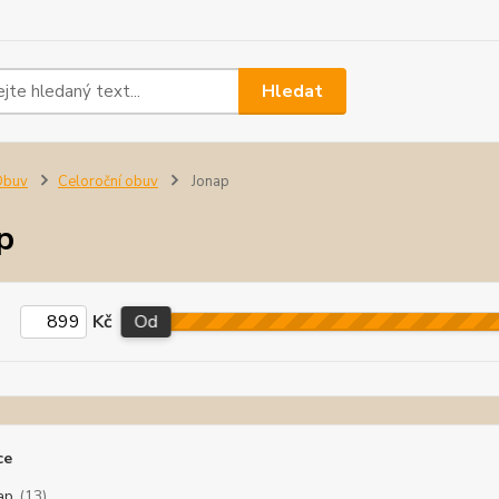
Hledat
Obuv
Celoroční obuv
Jonap
p
Kč
Od
ce
ap
(13)