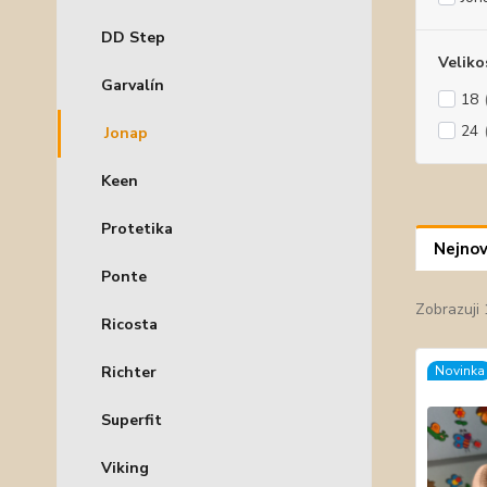
DD Step
Veliko
Garvalín
18
24
Jonap
Keen
Protetika
Nejnov
Ponte
Zobrazuji 
Ricosta
Richter
Novinka
Superfit
Viking