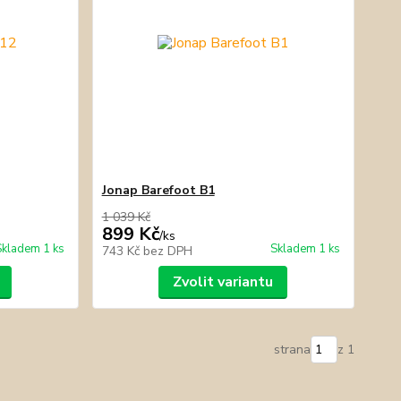
Jonap Barefoot B1
1 039 Kč
899 Kč
/
ks
Skladem 1 ks
Skladem 1 ks
743 Kč
bez DPH
Zvolit variantu
strana
z 1