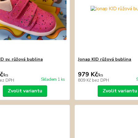
ID sv. růžová bublina
Jonap KID růžová bublina
č
979 Kč
/
ks
/
ks
Skladem 1 ks
ez DPH
809 Kč
bez DPH
Zvolit variantu
Zvolit variantu