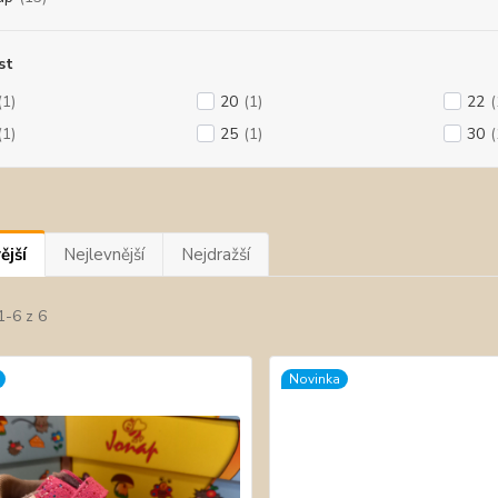
st
(1)
20
(1)
22
(
(1)
25
(1)
30
(
ější
Nejlevnější
Nejdražší
1-6 z 6
Novinka