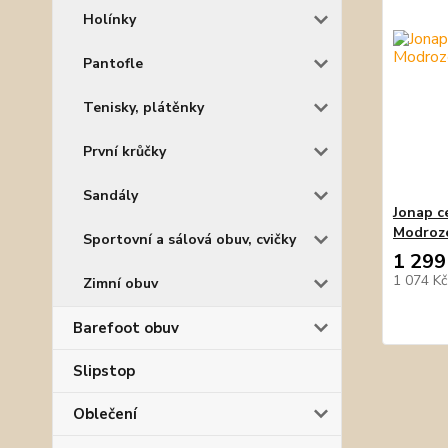
Holínky
Pantofle
Tenisky, plátěnky
První krůčky
Sandály
Jonap c
Modroz
Sportovní a sálová obuv, cvičky
1 299
1 074 K
Zimní obuv
Barefoot obuv
Slipstop
Oblečení