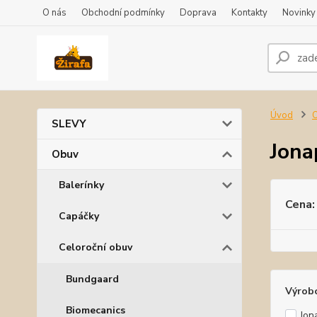
O nás
Obchodní podmínky
Doprava
Kontakty
Novinky
Úvod
SLEVY
Jona
Obuv
Balerínky
Cena:
Capáčky
Celoroční obuv
Bundgaard
Výrob
Biomecanics
Jon