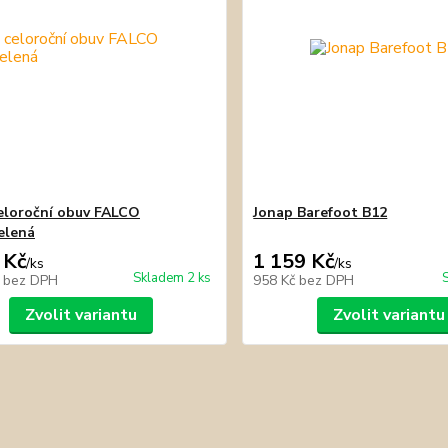
eloroční obuv FALCO
Jonap Barefoot B12
elená
 Kč
1 159 Kč
/
ks
/
ks
Skladem 2 ks
č
bez DPH
958 Kč
bez DPH
Zvolit variantu
Zvolit variantu