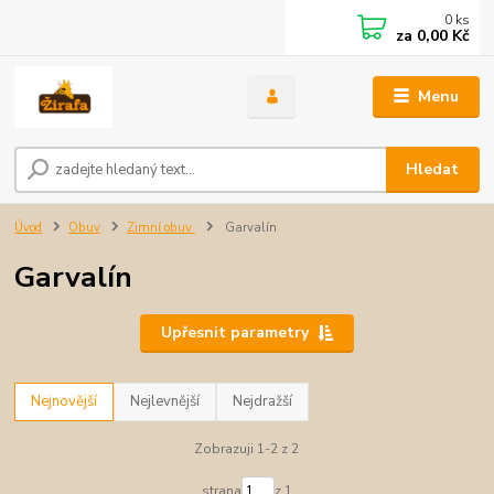
0
ks
za
0,00 Kč
Menu
Hledat
Úvod
Obuv
Zimní obuv
Garvalín
Garvalín
Upřesnit parametry
Nejnovější
Nejlevnější
Nejdražší
Zobrazuji 1-2 z 2
strana
z 1