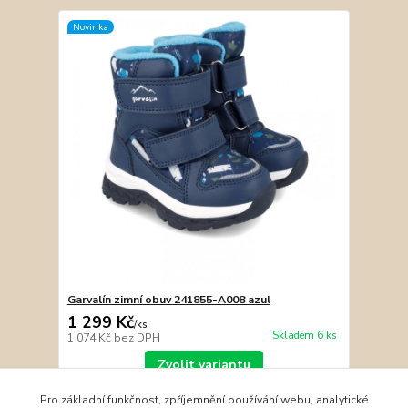
Novinka
Garvalín zimní obuv 241855-A008 azul
1 299 Kč
/
ks
Skladem 6 ks
1 074 Kč
bez DPH
Zvolit variantu
Pro základní funkčnost, zpříjemnění používání webu, analytické