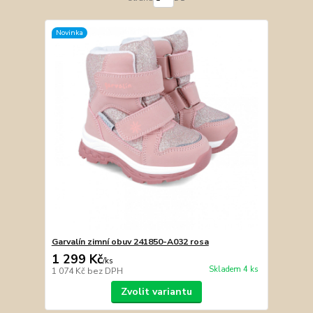
Novinka
Garvalín zimní obuv 241850-A032 rosa
1 299 Kč
/
ks
Skladem 4 ks
1 074 Kč
bez DPH
Zvolit variantu