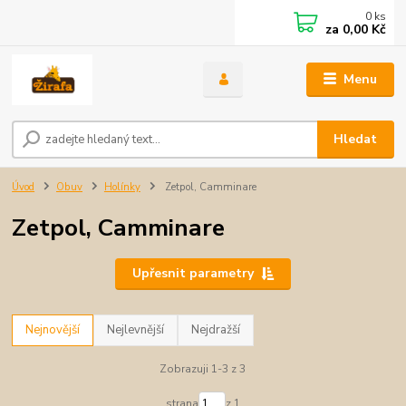
0
ks
za
0,00 Kč
Menu
Hledat
Úvod
Obuv
Holínky
Zetpol, Camminare
Zetpol, Camminare
Upřesnit parametry
Nejnovější
Nejlevnější
Nejdražší
Zobrazuji 1-3 z 3
strana
z 1