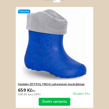
Novinka
Holínky ZETPOL FROG zateplené modrá/blue
659 Kč
/
ks
Skladem 8 ks
545 Kč
bez DPH
Zvolit variantu