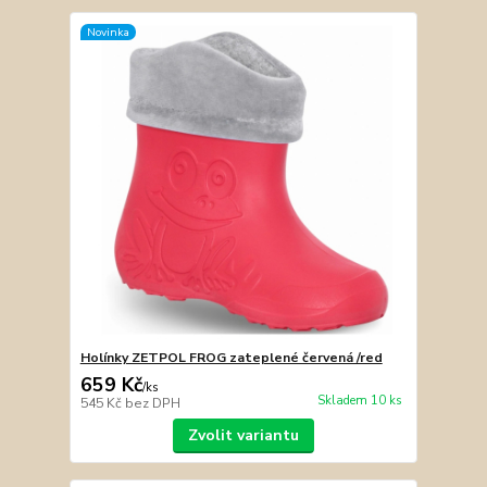
Novinka
Holínky ZETPOL FROG zateplené červená /red
659 Kč
/
ks
Skladem 10 ks
545 Kč
bez DPH
Zvolit variantu