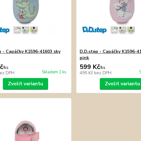
p - Capáčky K1596-41603 sky
D.D.step - Capáčky K1596-4
pink
č
599 Kč
/
ks
/
ks
Skladem 1 ks
ez DPH
495 Kč
bez DPH
Zvolit variantu
Zvolit variantu