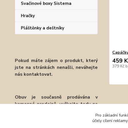
Svačinové boxy Sistema
Hračky
Pláštěnky a deštníky
Capáčky
459 K
Pokud máte zájem o produkt, který
379 Kč
b
jste na stránkách nenašli, neváhejte
nás kontaktovat.
Obuv je současně prodávána v
kamenné prodejně, vyčkejte tedy na
potvrzení objednávky emailem.
Pro základní funk
účely cílení reklam
Děkujeme.