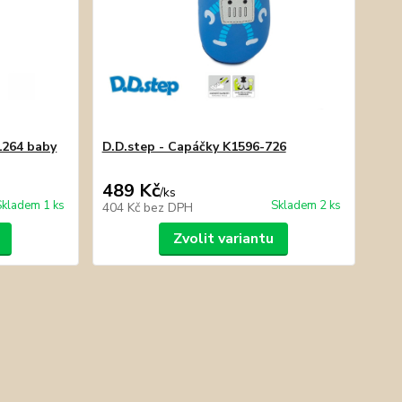
1264 baby
D.D.step - Capáčky K1596-726
489 Kč
/
ks
Skladem 1 ks
Skladem 2 ks
404 Kč
bez DPH
Zvolit variantu