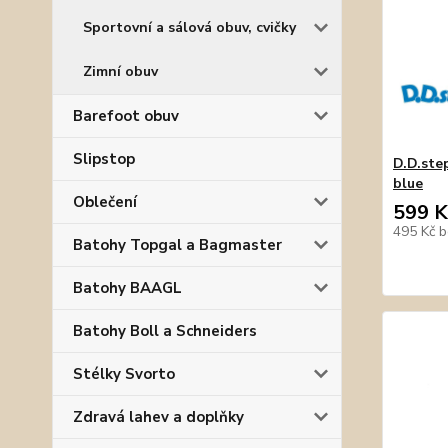
Sportovní a sálová obuv, cvičky
Zimní obuv
Barefoot obuv
Slipstop
D.D.ste
blue
Oblečení
599 K
495 Kč
b
Batohy Topgal a Bagmaster
Batohy BAAGL
Batohy Boll a Schneiders
Stélky Svorto
Zdravá lahev a doplňky