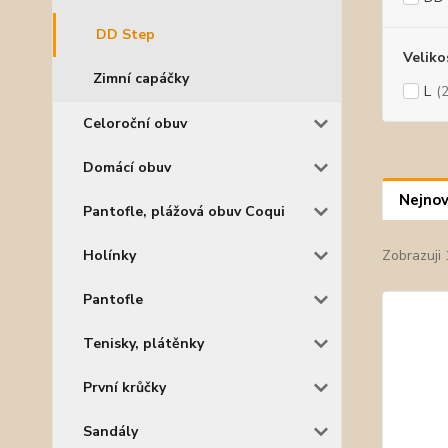
DD Step
Veliko
Zimní capáčky
L
(2
Celoroční obuv
Domácí obuv
Nejnov
Pantofle, plážová obuv Coqui
Holínky
Zobrazuji 
Pantofle
Tenisky, plátěnky
První krůčky
Sandály