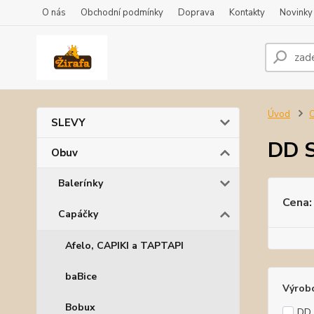
O nás
Obchodní podmínky
Doprava
Kontakty
Novinky
Úvod
SLEVY
DD 
Obuv
Balerínky
Cena:
Capáčky
Afelo, CAPIKI a TAPTAPI
baBice
Výrob
Bobux
DD 