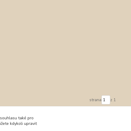
strana
z 1
 souhlasu také pro
žete kdykoli upravit