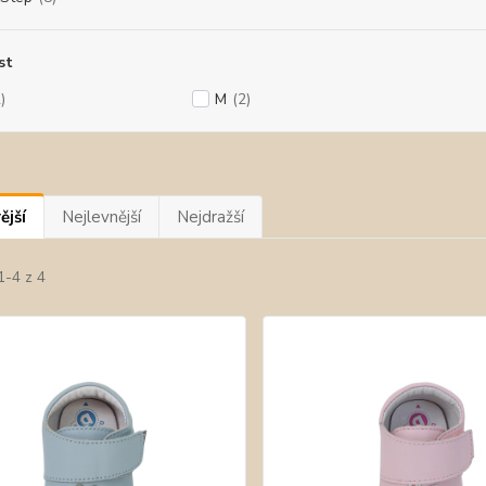
st
)
M
(2)
ější
Nejlevnější
Nejdražší
1-4 z 4