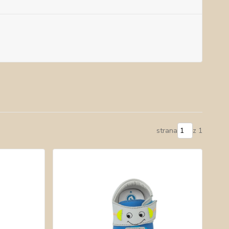
strana
z 1