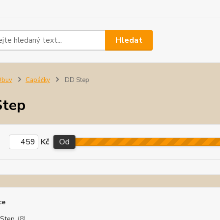
Hledat
Obuv
Capáčky
DD Step
Step
Kč
Od
ce
Step
(8)