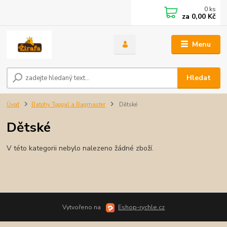
0
ks
za
0,00 Kč
Menu
Hledat
Úvod
Batohy Topgal a Bagmaster
Dětské
Dětské
V této kategorii nebylo nalezeno žádné zboží.
Vytvořeno na
Eshop-rychle.cz