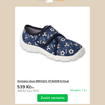
Domácí obuv BEFADO 974y509 fotbal
539 Kč
/
ks
Skladem 1 ks
445 Kč
bez DPH
Zvolit variantu