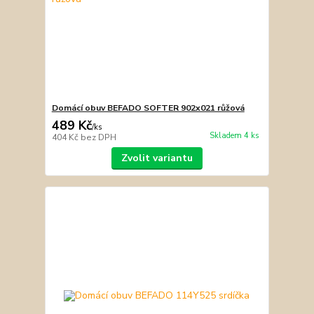
Domácí obuv BEFADO SOFTER 902x021 růžová
489 Kč
/
ks
Skladem 4 ks
404 Kč
bez DPH
Zvolit variantu