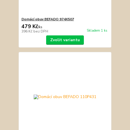
Domácí obuv BEFADO 974X507
479 Kč
/
ks
Skladem 1 ks
396 Kč
bez DPH
Zvolit variantu