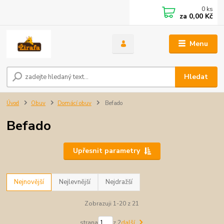
0
ks
za
0,00 Kč
Menu
Hledat
Úvod
Obuv
Domácí obuv
Befado
Befado
Upřesnit parametry
Nejnovější
Nejlevnější
Nejdražší
Zobrazuji 1-20 z 21
strana
z 2
další