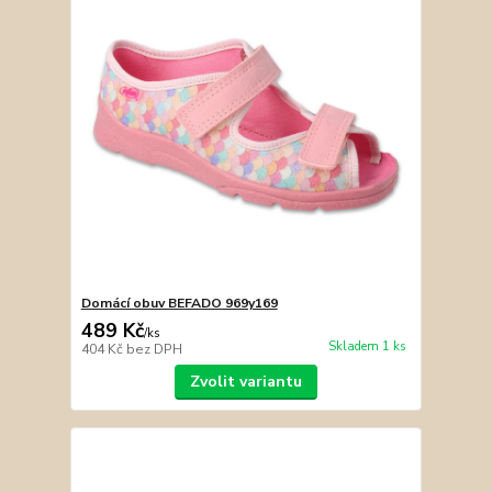
Domácí obuv BEFADO 969y169
489 Kč
/
ks
Skladem 1 ks
404 Kč
bez DPH
Zvolit variantu