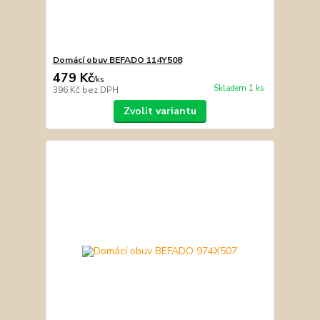
Domácí obuv BEFADO 114Y508
479 Kč
/
ks
Skladem 1 ks
396 Kč
bez DPH
Zvolit variantu