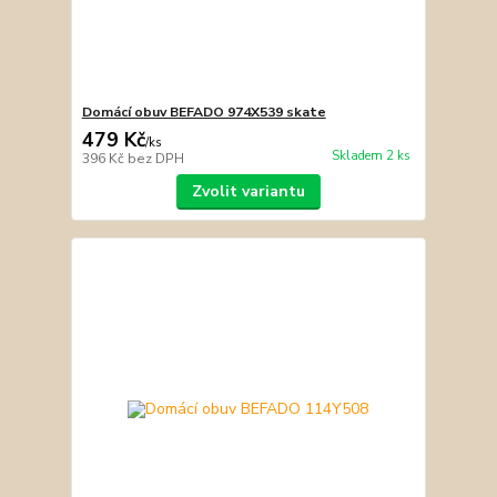
Domácí obuv BEFADO 974X539 skate
479 Kč
/
ks
Skladem 2 ks
396 Kč
bez DPH
Zvolit variantu