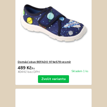
Domácí obuv BEFADO 974x578 vesmír
489 Kč
/
ks
Skladem 1 ks
404 Kč
bez DPH
Zvolit variantu