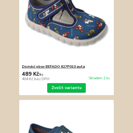
Domácí obuv BEFADO 627P010 auta
489 Kč
/
ks
Skladem 2 ks
404 Kč
bez DPH
Zvolit variantu