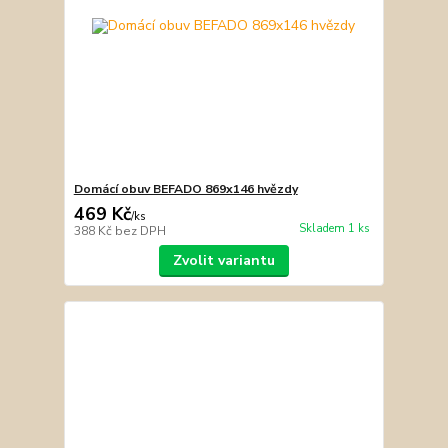
Domácí obuv BEFADO 869x146 hvězdy
469 Kč
/
ks
Skladem 1 ks
388 Kč
bez DPH
Zvolit variantu