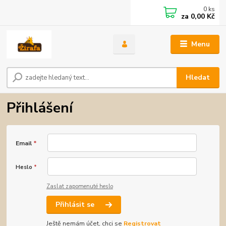
0
ks
za
0,00 Kč
Menu
Hledat
Přihlášení
Email
*
Heslo
*
Zaslat zapomenuté heslo
Přihlásit se
Ještě nemám účet, chci se
Registrovat