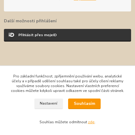
Další možnosti přihlášení
Přihlásit přes mojeID
Vytvořeno na
Eshop-rychle.cz
Pro základní funkčnost, zpříjemnění používání webu, analytické
účely a v případě udělení souhlasu také pro účely cílení reklamy
využíváme soubory cookies. Nastavení vlastních preferencí
cookies můžete kdykoli upravit odkazem ve spodní části stránek.
Souhlasím
Nastavení
Souhlas můžete odmítnout
zde
.