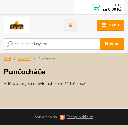
0
ks
za
0,00 Kč
Menu
Hledat
Úvod
Oblečení
Punčocháče
Punčocháče
V této kategorii nebylo nalezeno žádné zboží.
Vytvořeno na
Eshop-rychle.cz