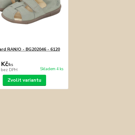
rd RANJO - BG202046 - 6120
 Kč
/
ks
Skladem 4 ks
č
bez DPH
Zvolit variantu