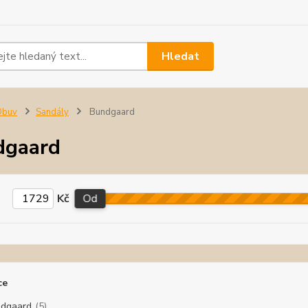
Hledat
Obuv
Sandály
Bundgaard
dgaard
Kč
Od
ce
dgaard
(5)