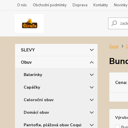
O nás
Obchodní podmínky
Doprava
Kontakty
Novinky
Úvod
SLEVY
Bun
Obuv
Balerínky
Cena:
Capáčky
Celoroční obuv
Domácí obuv
Výrob
Pantofle, plážová obuv Coqui
Bun