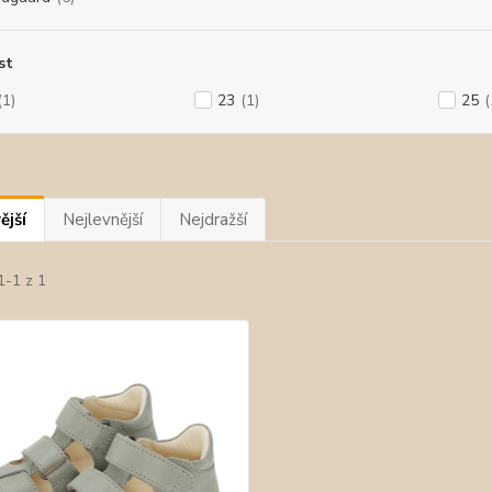
st
(1)
23
(1)
25
(
ější
Nejlevnější
Nejdražší
1-1 z 1