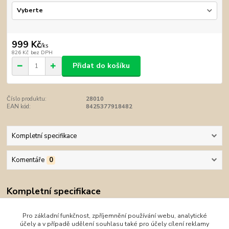
999 Kč
/
ks
826 Kč
bez DPH
Přidat do košíku
Číslo produktu:
28010
EAN kód:
8425377918482
Kompletní specifikace
Komentáře
0
Kompletní specifikace
Dětské nepromokavé prstové rukavice s membránou ochrání ruce
Pro základní funkčnost, zpříjemnění používání webu, analytické
vašeho dítěte v suchu a teple při lyžování, sáňkování i jiné zábavě
účely a v případě udělení souhlasu také pro účely cílení reklamy