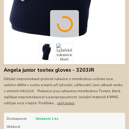
Angela junior tootex gloves - 3203JR
Dětské nepromokavé prstové rukavice s membránou ochrání ruce
vašeho dítěte v suchu a teple při lyžování, sáňkování i jiné zábavě venku
v zimních měsících. Rukavice jsou vybaveny membránou Tootex, která
zajišťuje nepromokavost a paropropustnost. Izolační materiál KWMG
udržuje ruce v teple. Podšívka...
celý popis
Dostupnost
Skladem 1 ks
Velikost