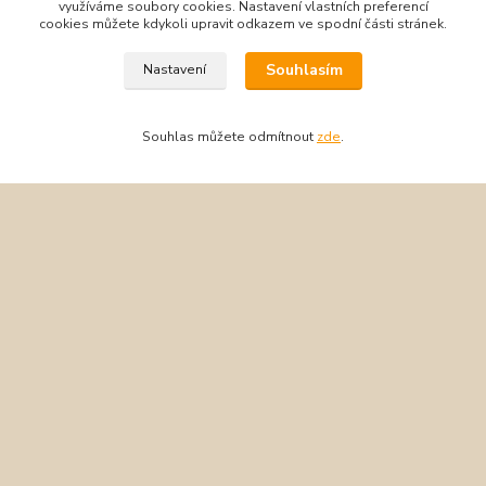
venku v zimních měsících.
využíváme soubory cookies. Nastavení vlastních preferencí
cookies můžete kdykoli upravit odkazem ve spodní části stránek.
Souhlasím
Nastavení
Rukavice jsou vybaveny membránou Tootex, která zajišťuje
nepromokavost a paropropustnost. Izolační materiál KWMG
udržuje ruce v teple. Podšívka Dry HP zvyšuje komfort nošení a
Souhlas můžete odmítnout
zde
.
odvádí vlhkost od ruky.
Zboží zařazeno v kategoriích
Rukavice
Lyžařské rukavice
Matt
Vytvořeno na
Eshop-rychle.cz