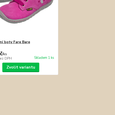
ní boty Fare Bare
č
/
ks
Skladem 1 ks
ez DPH
Zvolit variantu