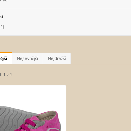
st
(1)
ější
Nejlevnější
Nejdražší
1-1 z 1