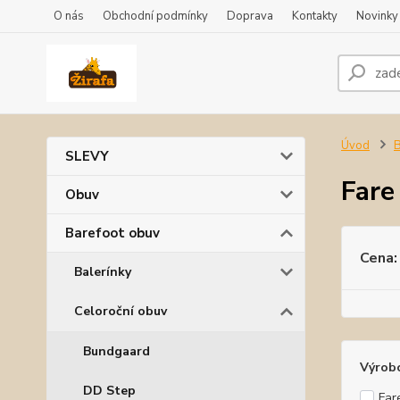
O nás
Obchodní podmínky
Doprava
Kontakty
Novinky
Úvod
B
SLEVY
Fare
Obuv
Barefoot obuv
Cena:
Balerínky
Celoroční obuv
Bundgaard
Výrob
DD Step
Far