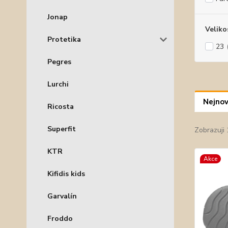
Jonap
Veliko
Protetika
23
Pegres
Lurchi
Nejnov
Ricosta
Superfit
Zobrazuji 
KTR
Akce
Kifidis kids
Garvalín
Froddo