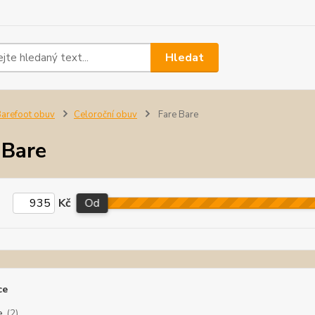
Hledat
arefoot obuv
Celoroční obuv
Fare Bare
 Bare
Kč
Od
ce
e
(2)