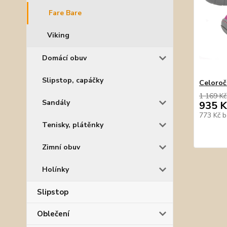
Fare Bare
Viking
Domácí obuv
Slipstop, capáčky
Celoroč
1 169 Kč
Sandály
935 K
773 Kč
b
Tenisky, plátěnky
Zimní obuv
Holínky
Slipstop
Oblečení