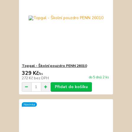
Topgal - Školní pouzdro PENN 26010
329 Kč
/
ks
do 5 dnů 2 ks
272 Kč
bez DPH
Přidat do košíku
Novinka