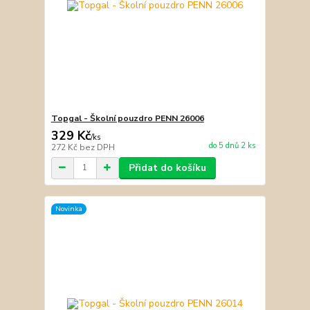
Topgal - Školní pouzdro PENN 26006
329 Kč
/
ks
do 5 dnů 2 ks
272 Kč
bez DPH
Přidat do košíku
Novinka