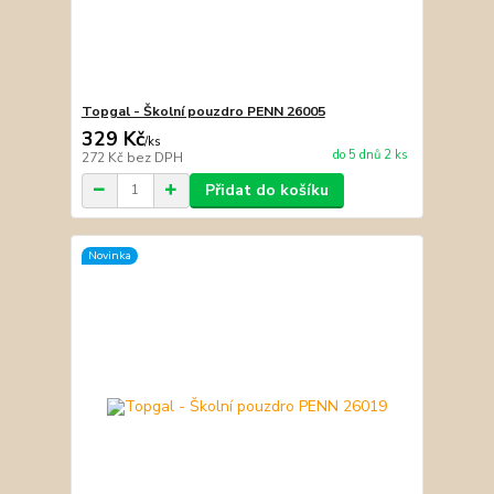
Topgal - Školní pouzdro PENN 26005
329 Kč
/
ks
do 5 dnů 2 ks
272 Kč
bez DPH
Přidat do košíku
Novinka