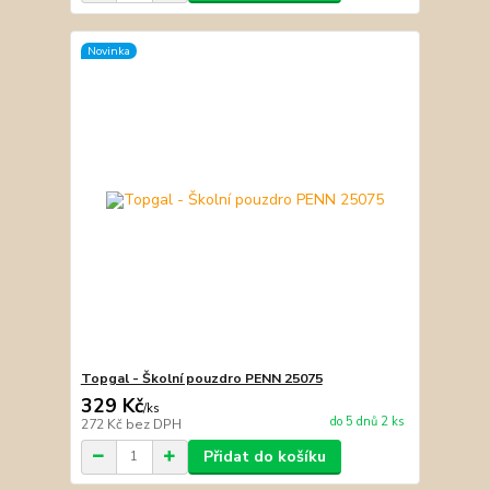
Novinka
Topgal - Školní pouzdro PENN 25075
329 Kč
/
ks
do 5 dnů 2 ks
272 Kč
bez DPH
Přidat do košíku