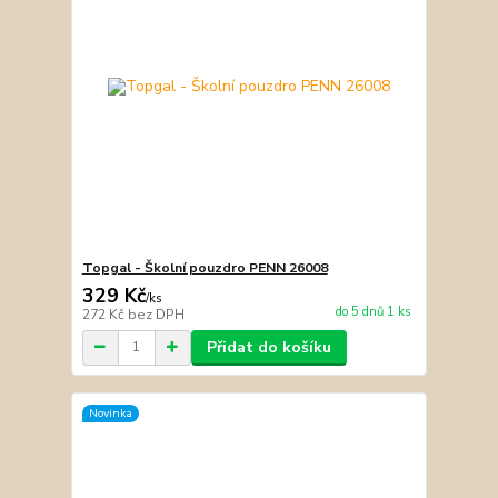
Topgal - Školní pouzdro PENN 26008
329 Kč
/
ks
do 5 dnů 1 ks
272 Kč
bez DPH
Přidat do košíku
Novinka