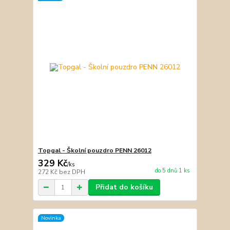
Topgal - Školní pouzdro PENN 26012
329 Kč
/
ks
do 5 dnů 1 ks
272 Kč
bez DPH
Přidat do košíku
Novinka