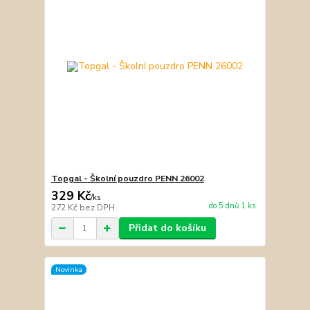
Topgal - Školní pouzdro PENN 26002
329 Kč
/
ks
do 5 dnů 1 ks
272 Kč
bez DPH
Přidat do košíku
Novinka