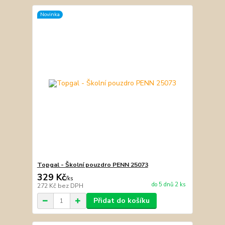
Novinka
Topgal - Školní pouzdro PENN 25073
329 Kč
/
ks
do 5 dnů 2 ks
272 Kč
bez DPH
Přidat do košíku