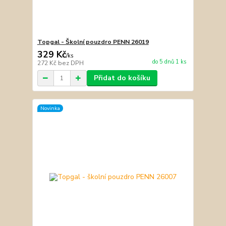
Topgal - Školní pouzdro PENN 26019
329 Kč
/
ks
do 5 dnů 1 ks
272 Kč
bez DPH
Přidat do košíku
Novinka