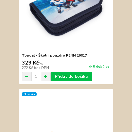
Topgal - Školní pouzdro PENN 26017
329 Kč
/
ks
do 5 dnů 2 ks
272 Kč
bez DPH
Přidat do košíku
Novinka