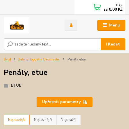
0
ks
za
0,00 Kč
Menu
Hledat
Úvod
Batohy Topgal a Bagmaster
Penály, etue
Penály, etue
ETUE
Upřesnit parametry
Nejnovější
Nejlevnější
Nejdražší