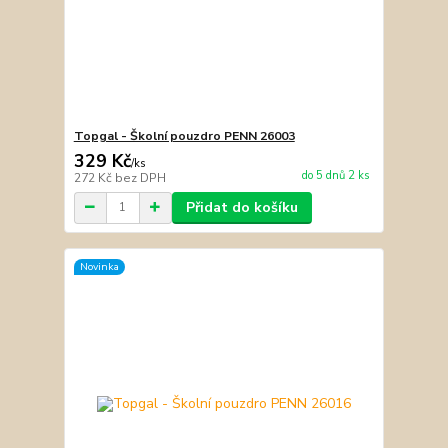
Topgal - Školní pouzdro PENN 26003
329 Kč
/
ks
do 5 dnů 2 ks
272 Kč
bez DPH
Přidat do košíku
Novinka