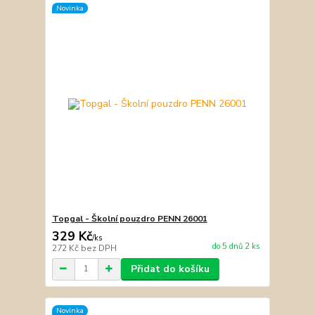
Novinka
Topgal - Školní pouzdro PENN 26001
329 Kč
/
ks
do 5 dnů 2 ks
272 Kč
bez DPH
Přidat do košíku
Novinka