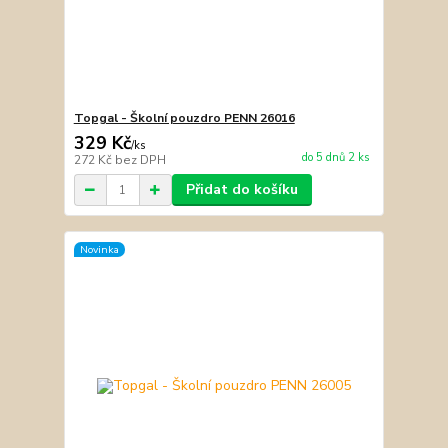
Topgal - Školní pouzdro PENN 26016
329 Kč
/
ks
do 5 dnů 2 ks
272 Kč
bez DPH
Přidat do košíku
Novinka