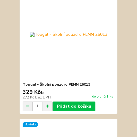
Topgal - Školní pouzdro PENN 26013
329 Kč
/
ks
do 5 dnů 1 ks
272 Kč
bez DPH
Přidat do košíku
Novinka