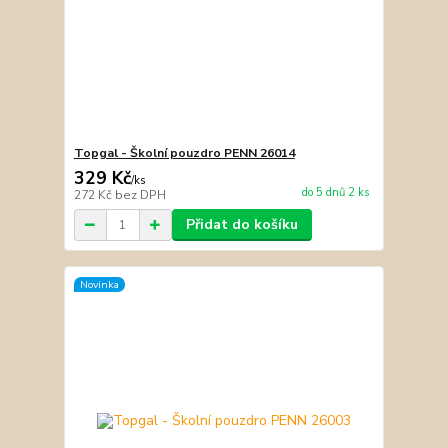
Topgal - Školní pouzdro PENN 26014
329 Kč
/
ks
do 5 dnů 2 ks
272 Kč
bez DPH
Přidat do košíku
Novinka