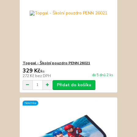
Topgal - Školní pouzdro PENN 26021
329 Kč
/
ks
do 5 dnů 2 ks
272 Kč
bez DPH
Přidat do košíku
Novinka