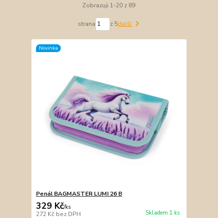
Zobrazuji 1-20 z 89
strana
z 5
další
Novinka
Penál BAGMASTER LUMI 26 B
329 Kč
/
ks
Skladem 1 ks
272 Kč
bez DPH