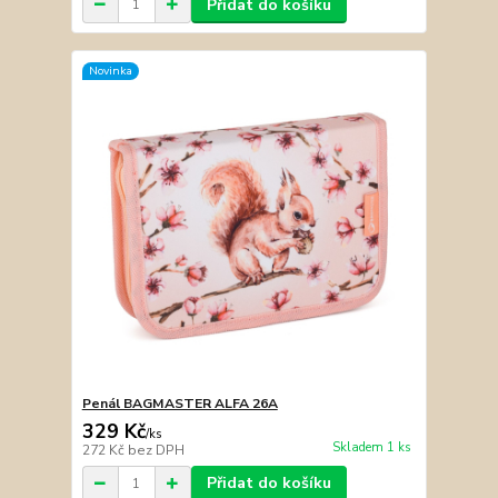
Přidat do košíku
Novinka
Penál BAGMASTER ALFA 26A
329 Kč
/
ks
Skladem 1 ks
272 Kč
bez DPH
Přidat do košíku