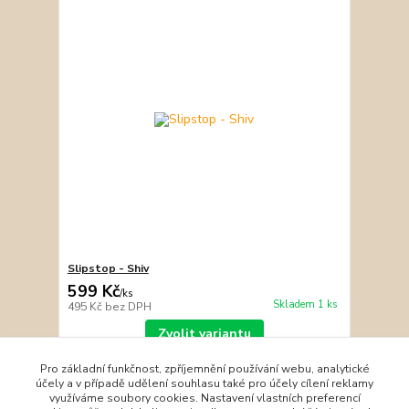
Slipstop - Shiv
599 Kč
/
ks
Skladem 1 ks
495 Kč
bez DPH
Zvolit variantu
Pro základní funkčnost, zpříjemnění používání webu, analytické
účely a v případě udělení souhlasu také pro účely cílení reklamy
strana
z 1
využíváme soubory cookies. Nastavení vlastních preferencí