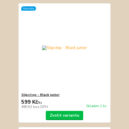
Novinka
Slipstop - Black junior
599 Kč
/
ks
Skladem 1 ks
495 Kč
bez DPH
Zvolit variantu