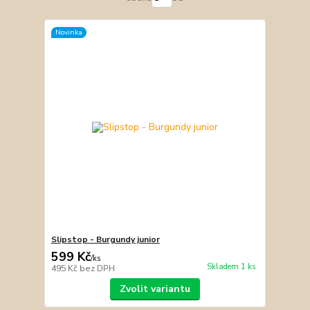
Novinka
Slipstop - Burgundy junior
599 Kč
/
ks
Skladem 1 ks
495 Kč
bez DPH
Zvolit variantu