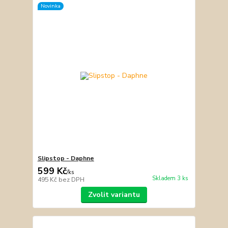
Novinka
Slipstop - Daphne
599 Kč
/
ks
Skladem 3 ks
495 Kč
bez DPH
Zvolit variantu