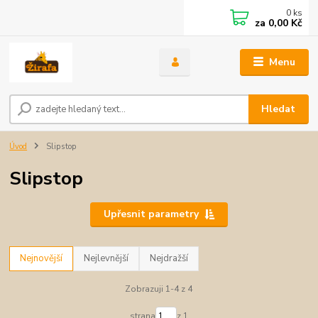
0
ks
za
0,00 Kč
Menu
Hledat
Úvod
Slipstop
Slipstop
Upřesnit parametry
Nejnovější
Nejlevnější
Nejdražší
Zobrazuji 1-4 z 4
strana
z 1