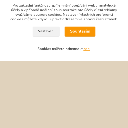
Kompletní specifikace
Pro základní funkčnost, zpříjemnění používání webu, analytické
účely a v případě udělení souhlasu také pro účely cílení reklamy
Dětské nepromokavé prstové rukavice s membránou ochrání ruce
využíváme soubory cookies. Nastavení vlastních preferencí
vašeho dítěte v suchu a teple při lyžování, sáňkování i jiné zábavě
cookies můžete kdykoli upravit odkazem ve spodní části stránek.
venku v zimních měsících.
Souhlasím
Nastavení
Rukavice jsou vybaveny membránou Tootex, která zajišťuje
Souhlas můžete odmítnout
zde
.
nepromokavost a paropropustnost. Izolační materiál KWMG
udržuje ruce v teple. Podšívka Dry HP zvyšuje komfort nošení a
odvádí vlhkost od ruky.
Zboží zařazeno v kategoriích
Rukavice
Lyžařské rukavice
Matt