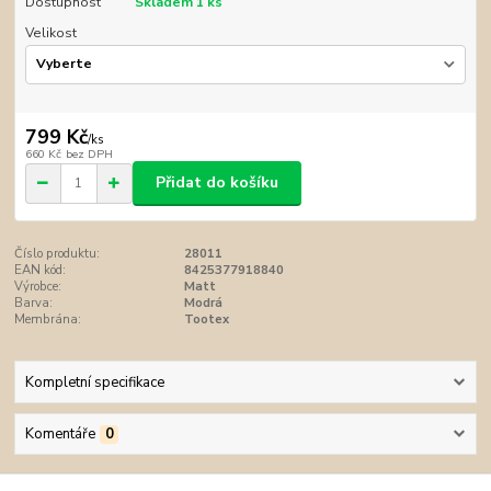
Dostupnost
Skladem 1 ks
Velikost
799 Kč
/
ks
660 Kč
bez DPH
Přidat do košíku
Číslo produktu:
28011
EAN kód:
8425377918840
Výrobce:
Matt
Barva:
Modrá
Membrána:
Tootex
Kompletní specifikace
Komentáře
0