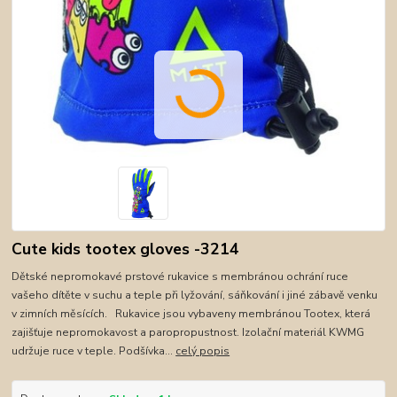
Cute kids tootex gloves -3214
Dětské nepromokavé prstové rukavice s membránou ochrání ruce
vašeho dítěte v suchu a teple při lyžování, sáňkování i jiné zábavě venku
v zimních měsících. Rukavice jsou vybaveny membránou Tootex, která
zajišťuje nepromokavost a paropropustnost. Izolační materiál KWMG
udržuje ruce v teple. Podšívka...
celý popis