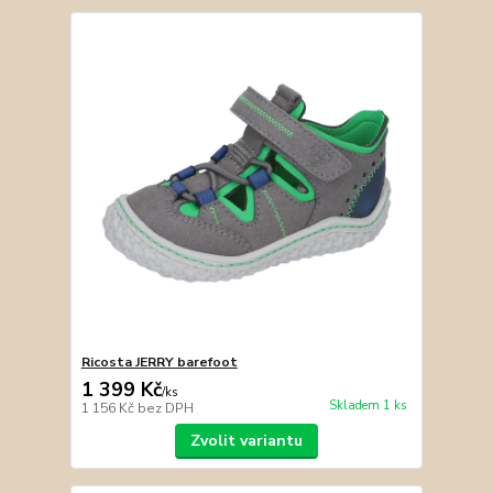
Ricosta JERRY barefoot
1 399 Kč
/
ks
Skladem 1 ks
1 156 Kč
bez DPH
Zvolit variantu