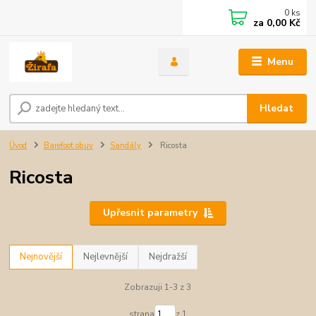
0
ks
za
0,00 Kč
Menu
Hledat
Úvod
Barefoot obuv
Sandály
Ricosta
Ricosta
Upřesnit parametry
Nejnovější
Nejlevnější
Nejdražší
Zobrazuji 1-3 z 3
strana
z 1