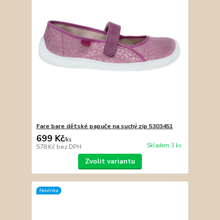
Fare bare dětské papuče na suchý zip 5303451
699 Kč
/
ks
Skladem 3 ks
578 Kč
bez DPH
Zvolit variantu
Novinka