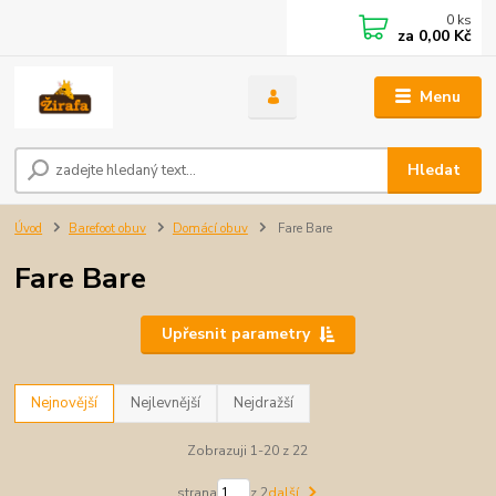
0
ks
za
0,00 Kč
Menu
Hledat
Úvod
Barefoot obuv
Domácí obuv
Fare Bare
Fare Bare
Upřesnit parametry
Nejnovější
Nejlevnější
Nejdražší
Zobrazuji 1-20 z 22
strana
z 2
další