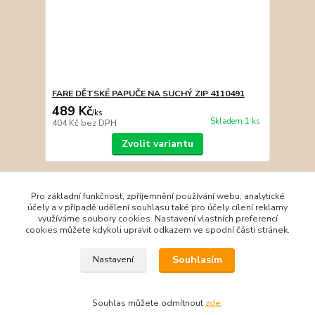
FARE DĚTSKÉ PAPUČE NA SUCHÝ ZIP 4110491
489 Kč
/
ks
Skladem 1 ks
404 Kč
bez DPH
Zvolit variantu
Načíst další produkty (2)
Pro základní funkčnost, zpříjemnění používání webu, analytické
účely a v případě udělení souhlasu také pro účely cílení reklamy
strana
z 2
další
využíváme soubory cookies. Nastavení vlastních preferencí
cookies můžete kdykoli upravit odkazem ve spodní části stránek.
Souhlasím
Nastavení
Souhlas můžete odmítnout
zde
.
Vytvořeno na
Eshop-rychle.cz