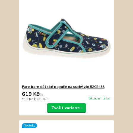
Fare bare dětské papuče na suchý zip 5202433
619 Kč
/
ks
Skladem 2 ks
512 Kč
bez DPH
Zvolit variantu
Novinka