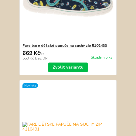
Fare bare dětské papuče na suchý zip 5102433
669 Kč
/
ks
Skladem 5 ks
553 Kč
bez DPH
Zvolit variantu
Novinka