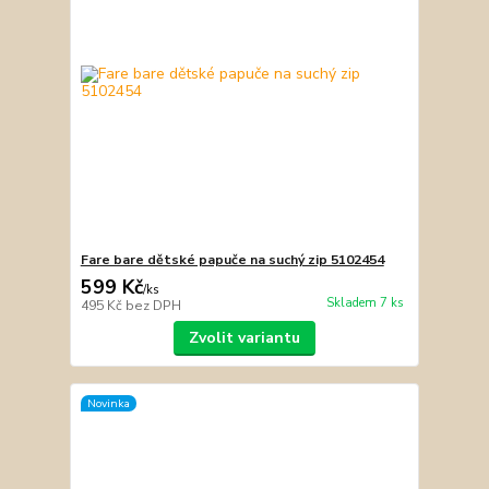
Fare bare dětské papuče na suchý zip 5102454
599 Kč
/
ks
Skladem 7 ks
495 Kč
bez DPH
Zvolit variantu
Novinka