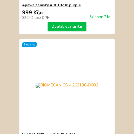
Apawa tenisky ABC1873P purple
999 Kč
/
ks
Skladem 7 ks
826 Kč
bez DPH
Zvolit variantu
Novinka
BIOMECANICS - 262136-D032