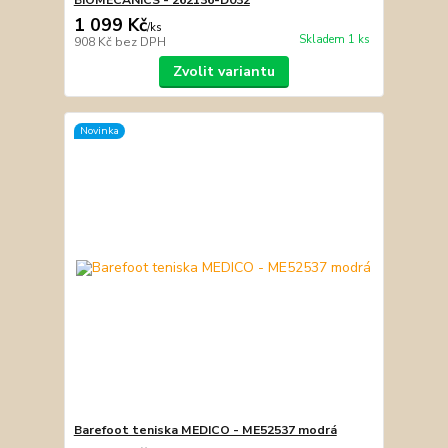
1 099 Kč
/
ks
Skladem 1 ks
908 Kč
bez DPH
Zvolit variantu
Novinka
Barefoot teniska MEDICO - ME52537 modrá