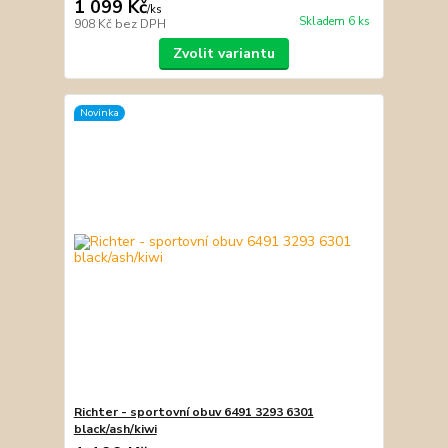
1 099 Kč
/
ks
Skladem 6 ks
908 Kč
bez DPH
Zvolit variantu
Novinka
Richter - sportovní obuv 6491 3293 6301
black/ash/kiwi