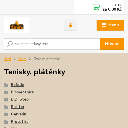
0
ks
za
0,00 Kč
Menu
Hledat
Úvod
Obuv
Tenisky, plátěnky
Tenisky, plátěnky
Befado
Biomecanics
D.D. Step
Richter
Garvalín
Protetika