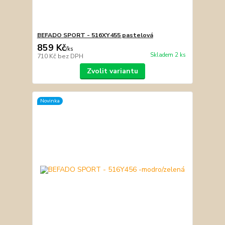
BEFADO SPORT - 516XY455 pastelová
859 Kč
/
ks
Skladem 2 ks
710 Kč
bez DPH
Zvolit variantu
Novinka