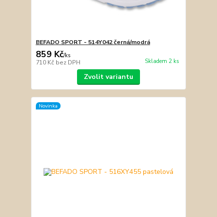
BEFADO SPORT - 514Y042 černá/modrá
859 Kč
/
ks
Skladem 2 ks
710 Kč
bez DPH
Zvolit variantu
Novinka