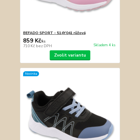
BEFADO SPORT - 514Y041 růžová
859 Kč
/
ks
Skladem 4 ks
710 Kč
bez DPH
Zvolit variantu
Novinka