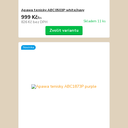
Apawa tenisky ABC0503P white/navy
999 Kč
/
ks
Skladem 11 ks
826 Kč
bez DPH
Zvolit variantu
Novinka