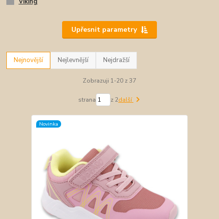
Viking
Upřesnit parametry
Nejnovější
Nejlevnější
Nejdražší
Zobrazuji 1-20 z 37
strana
z 2
další
Novinka