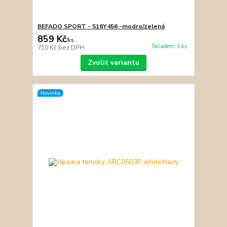
BEFADO SPORT - 516Y456 -modro/zelená
859 Kč
/
ks
Skladem 3 ks
710 Kč
bez DPH
Zvolit variantu
Novinka