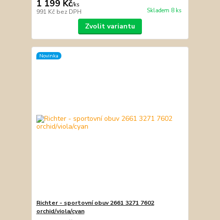
1 199 Kč
/
ks
Skladem 8 ks
991 Kč
bez DPH
Zvolit variantu
Novinka
Richter - sportovní obuv 2661 3271 7602
orchid/viola/cyan