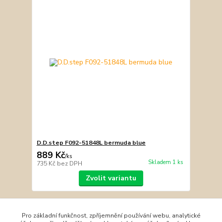
D.D.step F092-51848L bermuda blue
889 Kč
/
ks
Skladem 1 ks
735 Kč
bez DPH
Zvolit variantu
Načíst další produkty (17)
Pro základní funkčnost, zpříjemnění používání webu, analytické