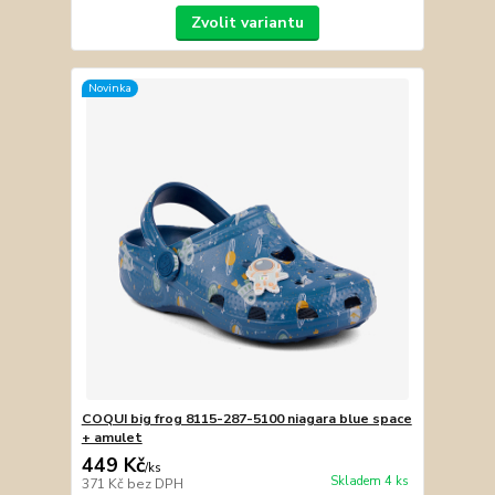
Zvolit variantu
Novinka
COQUI big frog 8115-287-5100 niagara blue space
+ amulet
449 Kč
/
ks
Skladem 4 ks
371 Kč
bez DPH