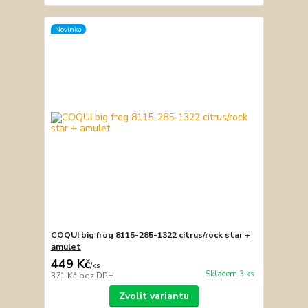
Novinka
COQUI big frog 8115-285-1322 citrus/rock star +
amulet
449 Kč
/
ks
Skladem 3 ks
371 Kč
bez DPH
Zvolit variantu