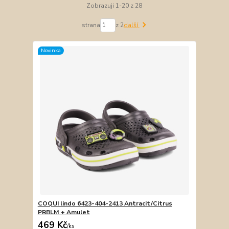
Zobrazuji 1-20 z 28
strana
z 2
další
Novinka
COQUI lindo 6423-404-2413 Antracit/Citrus
PRBLM + Amulet
469 Kč
/
ks