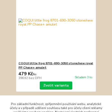
COQUI little frog 8701-690-3050 stone/new royal
PP Chase+ amulet
479 Kč
/
ks
Skladem 3 ks
396 Kč
bez DPH
Zvolit variantu
Načíst další produkty (8)
Pro základní funkčnost, zpříjemnění používání webu, analytické
účely a v případě udělení souhlasu také pro účely cílení reklamy
strana
z 2
další