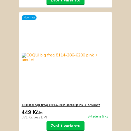
Zvolit variantu
Novinka
COQUI big frog 8114-286-6200 pink + amulet
449 Kč
/
ks
Skladem 6 ks
371 Kč
bez DPH
Zvolit variantu