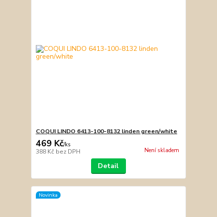
COQUI LINDO 6413-100-8132 linden green/white
469 Kč
/
ks
Není skladem
388 Kč
bez DPH
Detail
Novinka