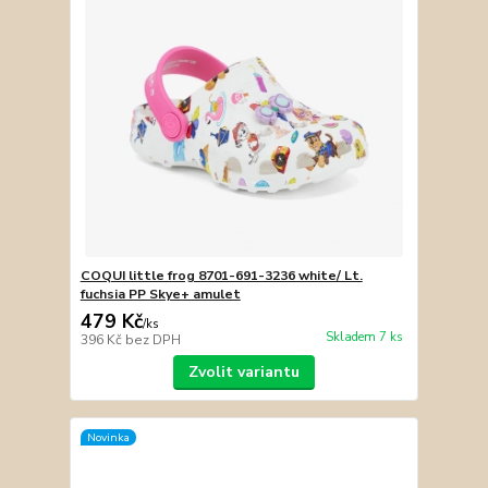
COQUI little frog 8701-691-3236 white/ Lt.
fuchsia PP Skye+ amulet
479 Kč
/
ks
Skladem 7 ks
396 Kč
bez DPH
Zvolit variantu
Novinka