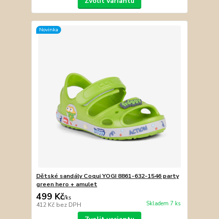
Zvolit variantu
Novinka
Dětské sandály Coqui YOGI 8861-632-1546 party
green hero + amulet
499 Kč
/
ks
Skladem 7 ks
412 Kč
bez DPH