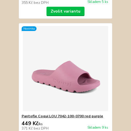
Skladem 5 ks
355 Kč
bez DPH
Zvolit variantu
Novinka
Pantofle Coqui LOU 7042-100-0700 red purple
449 Kč
/
ks
Skladem 9 ks
371 Kč
bez DPH