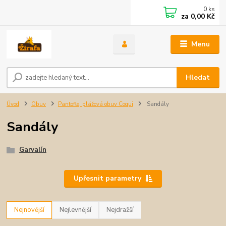
0
ks
za
0,00 Kč
Menu
Hledat
Úvod
Obuv
Pantofle, plážová obuv Coqui
Sandály
Sandály
Garvalín
Upřesnit parametry
Nejnovější
Nejlevnější
Nejdražší