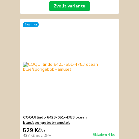
Zvolit variantu
Novinka
COQUI lindo 6423-651-4753 ocean
blue/spongebob+amulet
529 Kč
/
ks
Skladem 4 ks
437 Kč
bez DPH