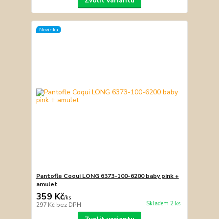
Zvolit variantu
Novinka
Pantofle Coqui LONG 6373-100-6200 baby pink +
amulet
359 Kč
/
ks
Skladem 2 ks
297 Kč
bez DPH