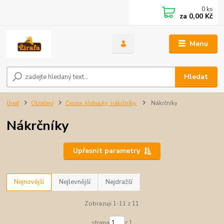
0
ks
za
0,00 Kč
Menu
Hledat
Úvod
Oblečení
Čepice, klobouky, nákrčníky
Nákrčníky
Nákrčníky
Upřesnit parametry
Nejnovější
Nejlevnější
Nejdražší
Zobrazuji 1-11 z 11
strana
z 1