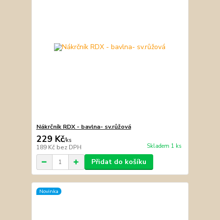
Nákrčník RDX - bavlna- sv.růžová
229 Kč
/
ks
Skladem 1 ks
189 Kč
bez DPH
Přidat do košíku
Novinka