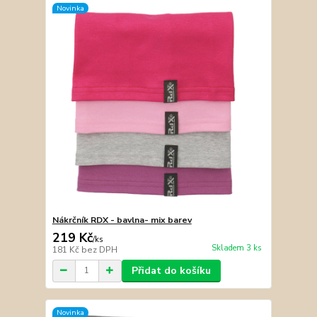
Novinka
Nákrčník RDX - bavlna- mix barev
219 Kč
/
ks
Skladem 3 ks
181 Kč
bez DPH
Přidat do košíku
Novinka