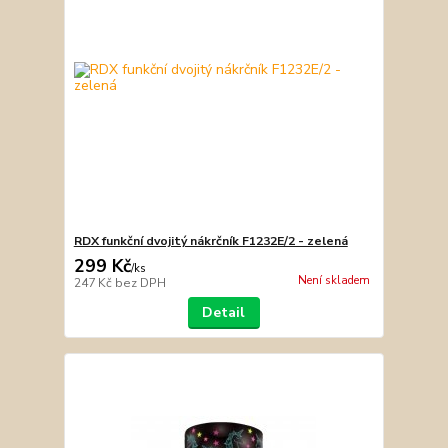
RDX funkční dvojitý nákrčník F1232E/2 - zelená
299 Kč
/
ks
Není skladem
247 Kč
bez DPH
Detail