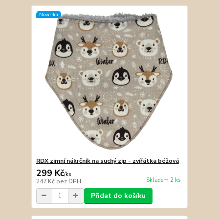
Novinka
RDX zimní nákrčník na suchý zip - zvířátka béžová
299 Kč
/
ks
Skladem 2 ks
247 Kč
bez DPH
Přidat do košíku