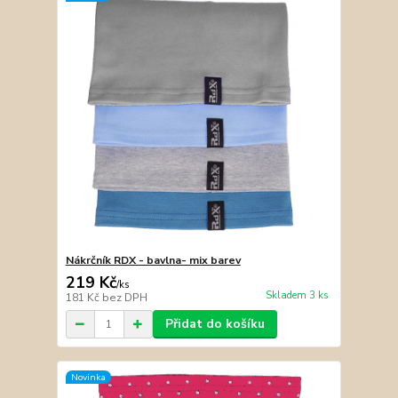
Nákrčník RDX - bavlna- mix barev
219 Kč
/
ks
Skladem 3 ks
181 Kč
bez DPH
Přidat do košíku
Novinka