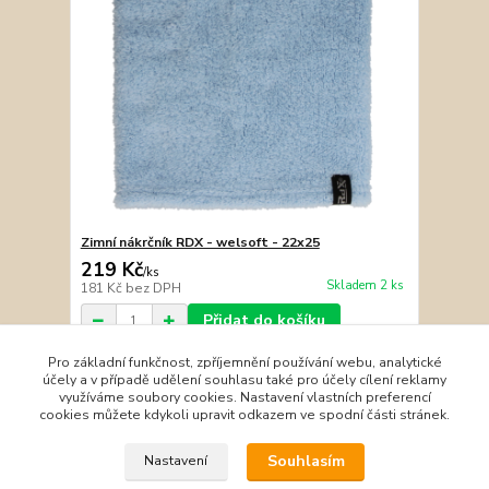
Zimní nákrčník RDX - welsoft - 22x25
219 Kč
/
ks
Skladem 2 ks
181 Kč
bez DPH
Přidat do košíku
Pro základní funkčnost, zpříjemnění používání webu, analytické
účely a v případě udělení souhlasu také pro účely cílení reklamy
strana
z 1
využíváme soubory cookies. Nastavení vlastních preferencí
cookies můžete kdykoli upravit odkazem ve spodní části stránek.
Souhlasím
Nastavení