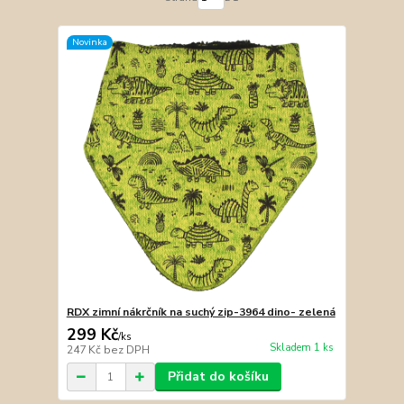
Novinka
RDX zimní nákrčník na suchý zip-3964 dino- zelená
299 Kč
/
ks
Skladem 1 ks
247 Kč
bez DPH
Přidat do košíku