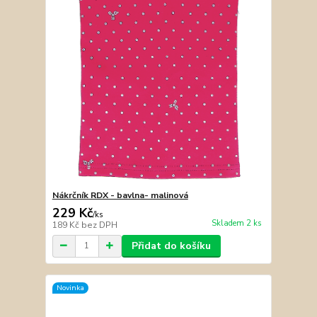
Nákrčník RDX - bavlna- malinová
229 Kč
/
ks
Skladem 2 ks
189 Kč
bez DPH
Přidat do košíku
Novinka