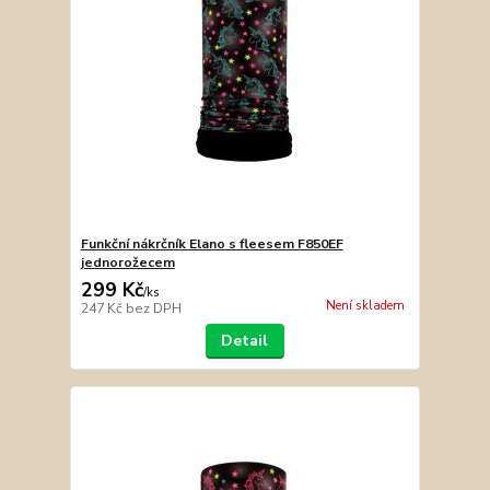
Funkční nákrčník Elano s fleesem F850EF
jednorožecem
299 Kč
/
ks
Není skladem
247 Kč
bez DPH
Detail