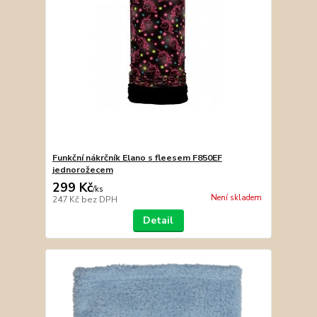
Funkční nákrčník Elano s fleesem F850EF
jednorožecem
299 Kč
/
ks
Není skladem
247 Kč
bez DPH
Detail