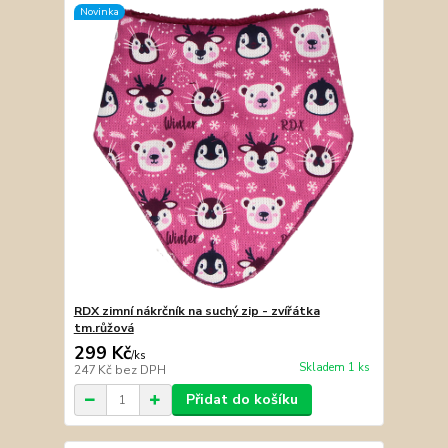
Novinka
RDX zimní nákrčník na suchý zip - zvířátka
tm.růžová
299 Kč
/
ks
Skladem 1 ks
247 Kč
bez DPH
Přidat do košíku