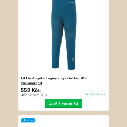
Little Angel - Legíny smyk Outlast® -
tm.smaragd
559 Kč
/
ks
Skladem 2 ks
462 Kč
bez DPH
Zvolit variantu
Novinka