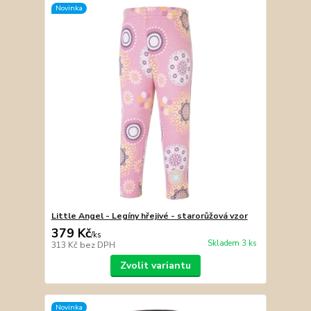
Novinka
Little Angel - Legíny hřejivé - starorůžová vzor
379 Kč
/
ks
Skladem 3 ks
313 Kč
bez DPH
Zvolit variantu
Novinka