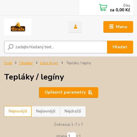
0
ks
za
0,00 Kč
Menu
Hledat
Úvod
Oblečení
Little Angel
Tepláky / legíny
Tepláky / legíny
Upřesnit parametry
Nejnovější
Nejlevnější
Nejdražší
Zobrazuji 1-7 z 7
strana
z 1