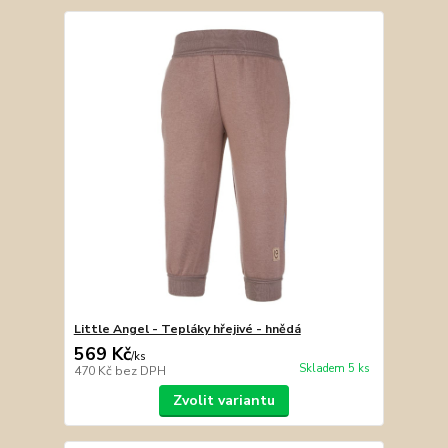
Little Angel - Tepláky hřejivé - hnědá
569 Kč
/
ks
Skladem 5 ks
470 Kč
bez DPH
Zvolit variantu