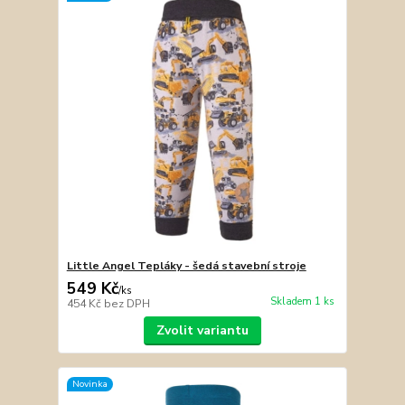
Little Angel Tepláky - šedá stavební stroje
549 Kč
/
ks
Skladem 1 ks
454 Kč
bez DPH
Zvolit variantu
Novinka