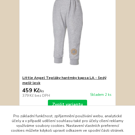
Little Angel Tepláky harémky kapsa LA - šedý
melír lesk
459 Kč
/
ks
Skladem 2 ks
379 Kč
bez DPH
Zvolit variantu
Pro základní funkčnost, zpříjemnění používání webu, analytické
účely a v případě udělení souhlasu také pro účely cílení reklamy
strana
z 1
využíváme soubory cookies. Nastavení vlastních preferencí
cookies můžete kdykoli upravit odkazem ve spodní části stránek.