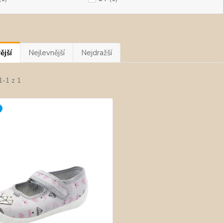
ější
Nejlevnější
Nejdražší
1-1 z 1