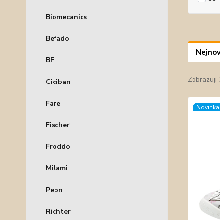
Biomecanics
Befado
Nejnov
BF
Zobrazuji 
Ciciban
Fare
Novinka
Fischer
Froddo
Milami
Peon
Richter