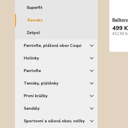
Superfit
Bačkory
Raweks
499 K
Zetpol
412 Kč
b
Pantofle, plážová obuv Coqui
Holínky
Pantofle
Tenisky, plátěnky
První krůčky
Sandály
Sportovní a sálová obuv, cvičky