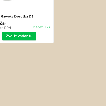
 Raweks Dorotka D1
č
/
ks
Skladem 1 ks
ez DPH
Zvolit variantu