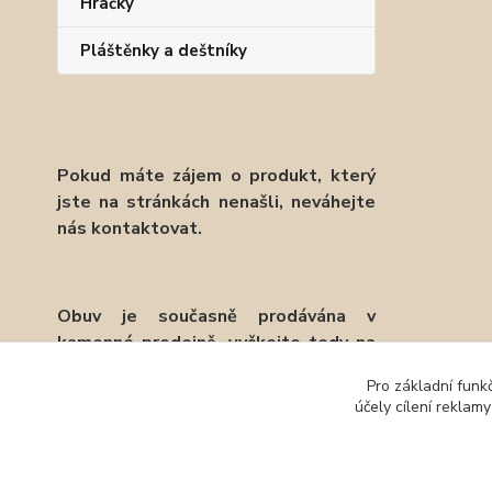
Hračky
Pláštěnky a deštníky
Pokud máte zájem o produkt, který
jste na stránkách nenašli, neváhejte
nás kontaktovat.
Obuv je současně prodávána v
kamenné prodejně, vyčkejte tedy na
potvrzení objednávky emailem.
Pro základní funk
účely cílení reklam
Děkujeme.