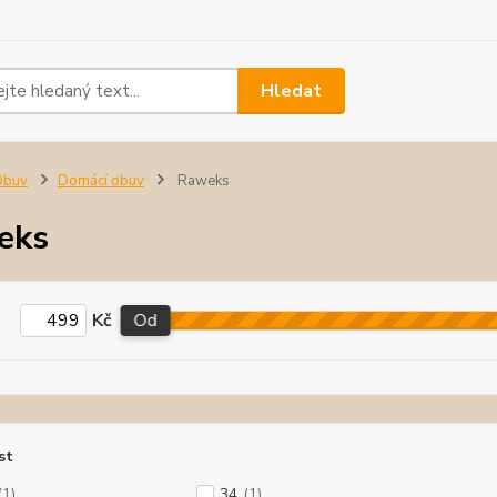
Hledat
Obuv
Domácí obuv
Raweks
eks
Kč
Od
st
(1)
34
(1)