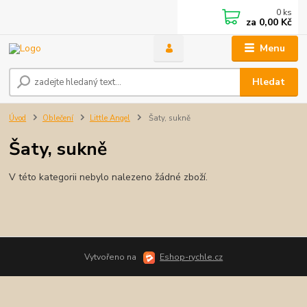
0
ks
za
0,00 Kč
Menu
Hledat
Úvod
Oblečení
Little Angel
Šaty, sukně
Šaty, sukně
V této kategorii nebylo nalezeno žádné zboží.
Vytvořeno na
Eshop-rychle.cz