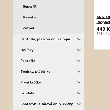
Superfit
ANATOMI
Raweks
Raspber
Zetpol
449 K
371 Kč
b
Pantofle, plážová obuv Coqui
Holínky
Pantofle
Tenisky, plátěnky
První krůčky
Sandály
Sportovní a sálová obuv, cvičky