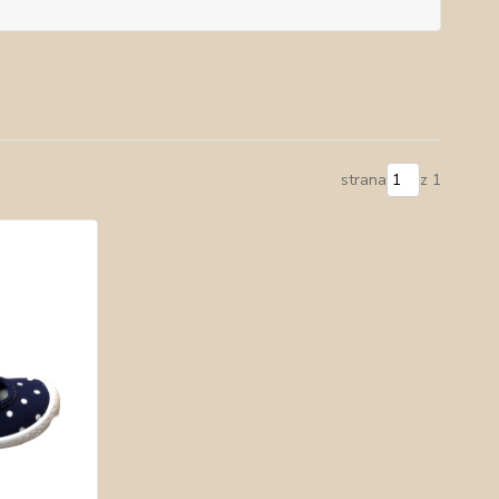
strana
z 1