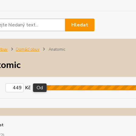
Hledat
Obuv
Domácí obuv
Anatomic
tomic
Kč
Od
st
(2)