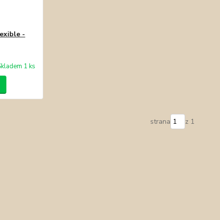
xible -
Skladem 1 ks
strana
z 1