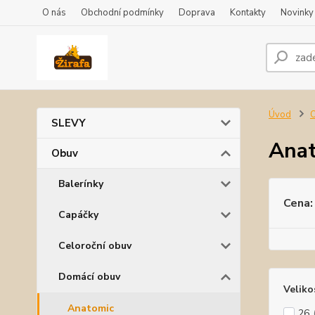
O nás
Obchodní podmínky
Doprava
Kontakty
Novinky
Úvod
SLEVY
Ana
Obuv
Balerínky
Cena:
Capáčky
Celoroční obuv
Domácí obuv
Veliko
Anatomic
26