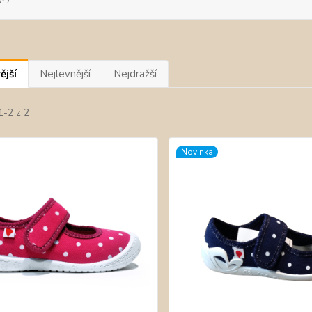
ější
Nejlevnější
Nejdražší
1-2 z 2
Novinka