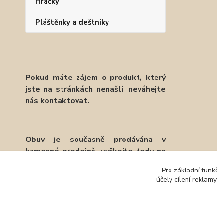
Hračky
Pláštěnky a deštníky
Pokud máte zájem o produkt, který
jste na stránkách nenašli, neváhejte
nás kontaktovat.
Obuv je současně prodávána v
kamenné prodejně, vyčkejte tedy na
potvrzení objednávky emailem.
Pro základní funk
účely cílení reklam
Děkujeme.