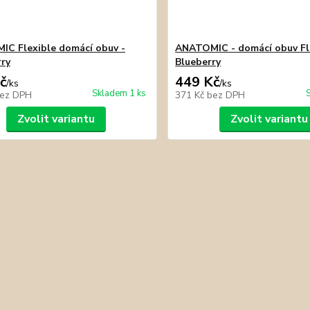
C Flexible domácí obuv -
ANATOMIC - domácí obuv Fle
ry
Blueberry
č
449 Kč
/
ks
/
ks
Skladem 1 ks
ez DPH
371 Kč
bez DPH
Zvolit variantu
Zvolit variantu