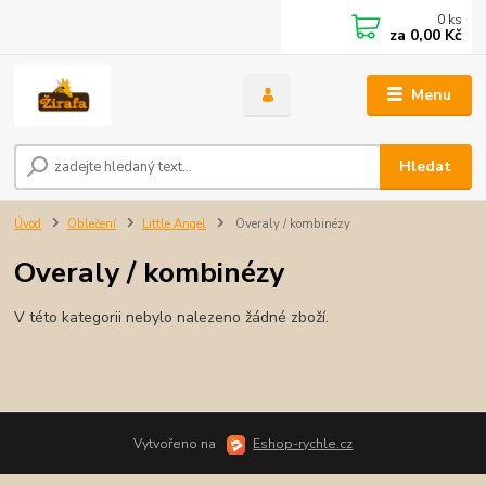
0
ks
za
0,00 Kč
Menu
Hledat
Úvod
Oblečení
Little Angel
Overaly / kombinézy
Overaly / kombinézy
V této kategorii nebylo nalezeno žádné zboží.
Vytvořeno na
Eshop-rychle.cz