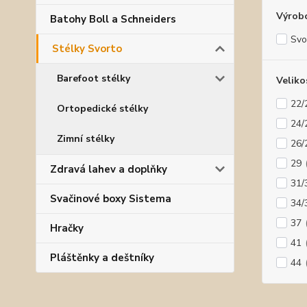
Výrob
Batohy Boll a Schneiders
Svo
Stélky Svorto
Barefoot stélky
Veliko
22/
Ortopedické stélky
24/
Zimní stélky
26/
29
Zdravá lahev a doplňky
31/
Svačinové boxy Sistema
34/
37
Hračky
41
Pláštěnky a deštníky
44