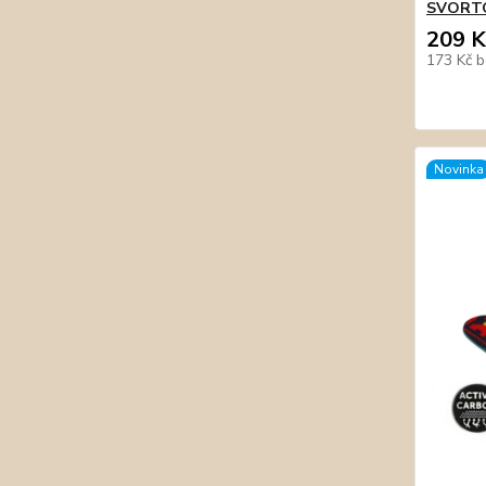
SVORTO 
209 K
173 Kč
b
Novinka