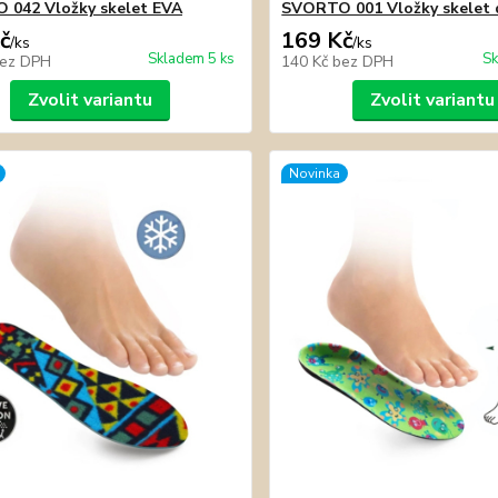
042 Vložky skelet EVA
SVORTO 001 Vložky skelet 
č
169 Kč
/
ks
/
ks
Skladem 5 ks
Sk
ez DPH
140 Kč
bez DPH
Zvolit variantu
Zvolit variantu
Novinka