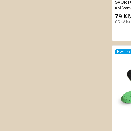
SVORTO 
uhlíkem
79 Kč
65 Kč
be
Novinka