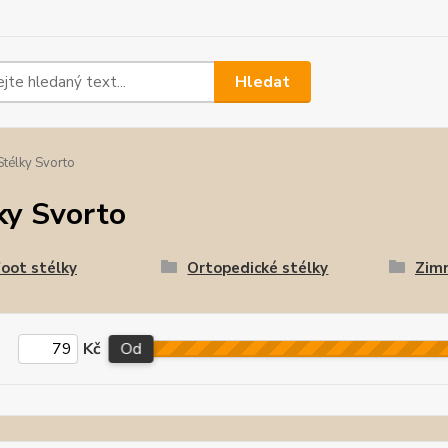
Hledat
télky Svorto
ky Svorto
oot stélky
Ortopedické stélky
Zimn
Kč
Od