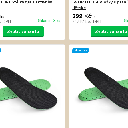
061 Stélky flís s aktivním
SVORTO 014 Vložky s patní
dětské
299 Kč
/
ks
/
ks
Skladem 3 ks
Sk
z DPH
247 Kč
bez DPH
Zvolit variantu
Zvolit variantu
Novinka