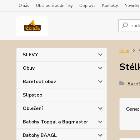
O nás
Obchodní podmínky
Doprava
Kontakty
Novinky
Úvod
S
SLEVY
Stél
Obuv
Barefoot obuv
Baref
Slipstop
Oblečení
Cena:
Batohy Topgal a Bagmaster
Batohy BAAGL