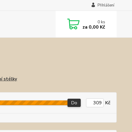
Přihlášení
0
ks
za
0,00 Kč
í stélky
Do
Kč