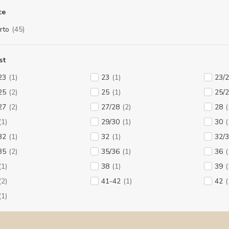
ce
rto
(45)
st
23
(1)
23
(1)
23/
25
(2)
25
(1)
25/
27
(2)
27/28
(2)
28
(
(1)
29/30
(1)
30
(
32
(1)
32
(1)
32/
35
(2)
35/36
(1)
36
(
(1)
38
(1)
39
(
(2)
41-42
(1)
42
(
(1)