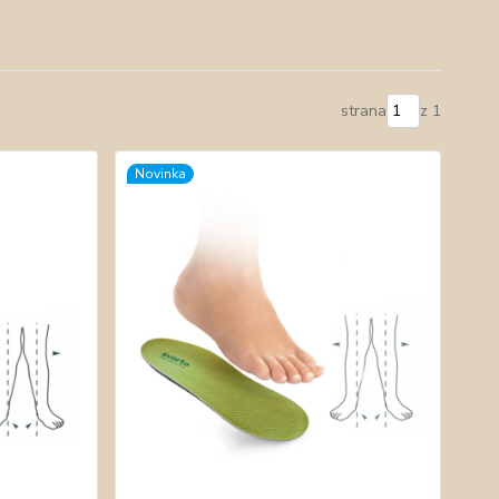
strana
z 1
Novinka