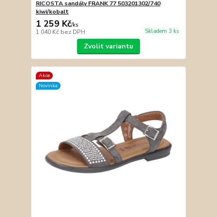
RICOSTA sandály FRANK 77 503201302/740
kiwi/kobalt
1 259 Kč
/
ks
Skladem 3 ks
1 040 Kč
bez DPH
Zvolit variantu
Akce
Novinka