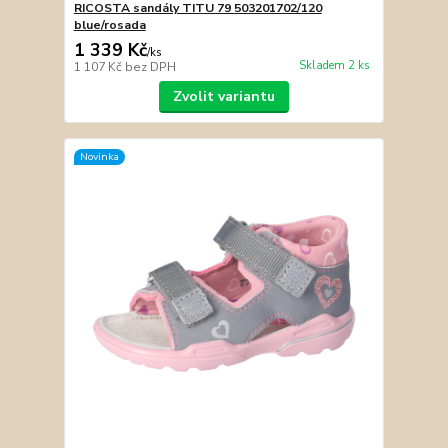
RICOSTA sandály TITU 79 503201702/120
blue/rosada
1 339 Kč
/
ks
Skladem 2 ks
1 107 Kč
bez DPH
Zvolit variantu
Novinka