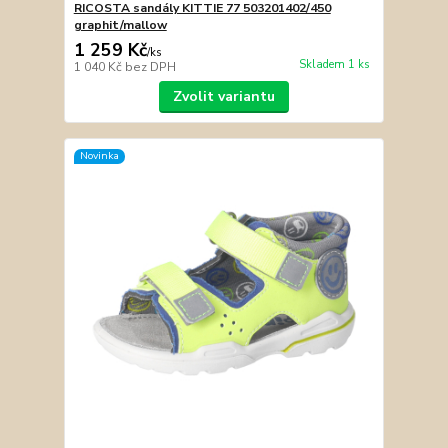
RICOSTA sandály KITTIE 77 503201402/450
graphit/mallow
1 259 Kč
/
ks
Skladem 1 ks
1 040 Kč
bez DPH
Zvolit variantu
Novinka