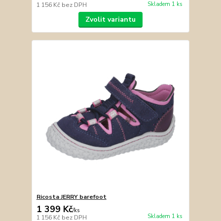
Skladem 1 ks
1 156 Kč
bez DPH
Zvolit variantu
Ricosta JERRY barefoot
1 399 Kč
/
ks
Skladem 1 ks
1 156 Kč
bez DPH