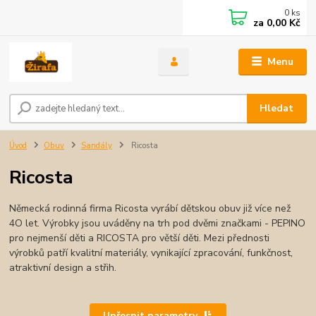
0
ks
za
0,00 Kč
Menu
Hledat
Úvod
Obuv
Sandály
Ricosta
Ricosta
Německá rodinná firma Ricosta vyrábí dětskou obuv již více než
4O let. Výrobky jsou uváděny na trh pod dvěmi značkami - PEPINO
pro nejmenší děti a RICOSTA pro větší děti. Mezi přednosti
výrobků patří kvalitní materiály, vynikající zpracování, funkčnost,
atraktivní design a střih.
Upřesnit parametry