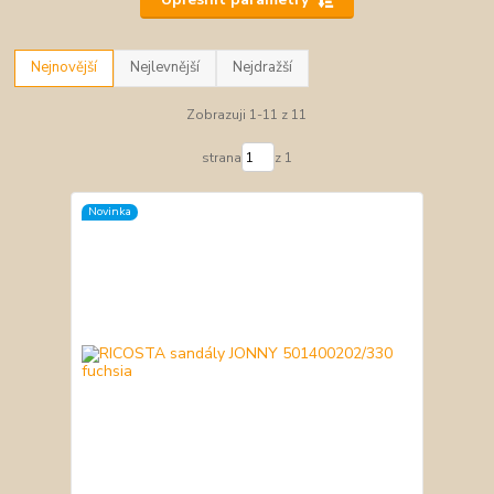
Nejnovější
Nejlevnější
Nejdražší
Zobrazuji 1-11 z 11
strana
z 1
Novinka