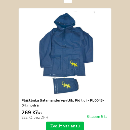
Pláštěnka Salamander+pytlik, Pidilidi - PL0045-
04, modrá
269 Kč
/
ks
Skladem 5 ks
222 Kč
bez DPH
Zvolit variantu