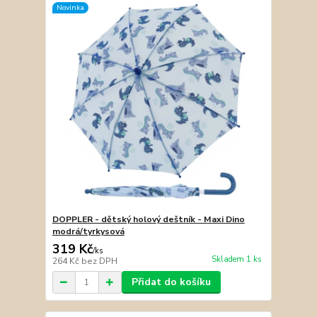
Novinka
DOPPLER - dětský holový deštník - Maxi Dino
modrá/tyrkysová
319 Kč
/
ks
Skladem 1 ks
264 Kč
bez DPH
Přidat do košíku