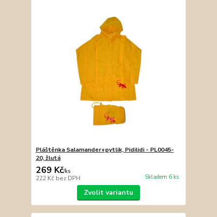
Pláštěnka Salamander+pytlik, Pidilidi - PL0045-
20, žlutá
269 Kč
/
ks
Skladem 6 ks
222 Kč
bez DPH
Zvolit variantu