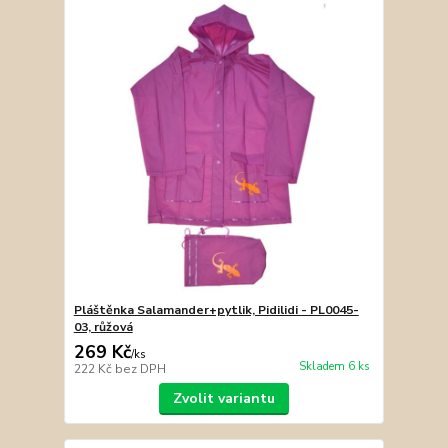
Pláštěnka Salamander+pytlik, Pidilidi - PL0045-
03, růžová
269 Kč
/
ks
Skladem 6 ks
222 Kč
bez DPH
Zvolit variantu