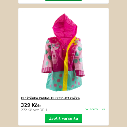
Pláštěnka Pidilidi PL0096-03 kočka
329 Kč
/
ks
Skladem 3 ks
272 Kč
bez DPH
Zvolit variantu