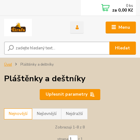
0
ks
za
0,00 Kč
Menu
Hledat
Úvod
Pláštěnky a deštníky
Pláštěnky a deštníky
Upřesnit parametry
Nejnovější
Nejlevnější
Nejdražší
Zobrazuji 1-8 z 8
strana
z 1