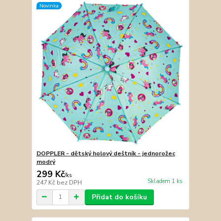
Novinka
DOPPLER - dětský holový deštník - jednorožec
modrý
299 Kč
/
ks
Skladem 1 ks
247 Kč
bez DPH
Přidat do košíku