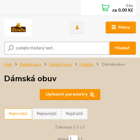
0
ks
za
0,00 Kč
Menu
Hledat
Úvod
Barefoot obuv
Celoroční obuv
Protetika
Dámská obuv
Dámská obuv
Upřesnit parametry
Nejnovější
Nejlevnější
Nejdražší
Zobrazuji 1-3 z 3
strana
z 1