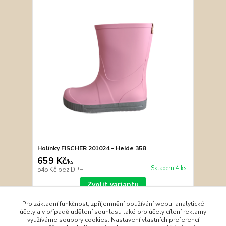
Holínky FISCHER 201024 - Heide 358
659 Kč
/
ks
Skladem 4 ks
545 Kč
bez DPH
Zvolit variantu
Pro základní funkčnost, zpříjemnění používání webu, analytické
účely a v případě udělení souhlasu také pro účely cílení reklamy
strana
z 1
využíváme soubory cookies. Nastavení vlastních preferencí