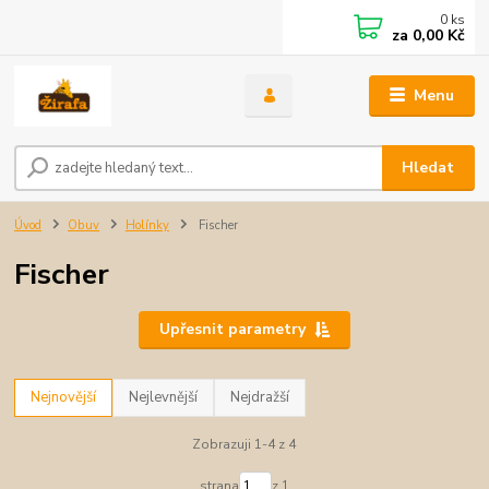
0
ks
za
0,00 Kč
Menu
Hledat
Úvod
Obuv
Holínky
Fischer
Fischer
Upřesnit parametry
Nejnovější
Nejlevnější
Nejdražší
Zobrazuji 1-4 z 4
strana
z 1