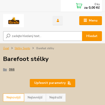
0
ks
za
0,00 Kč
Menu
Hledat
Úvod
Stélky Svorto
Barefoot stélky
Barefoot stélky
066
Upřesnit parametry
Nejnovější
Nejlevnější
Nejdražší