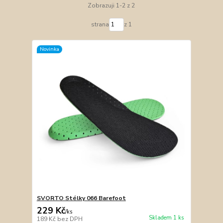
Zobrazuji 1-2 z 2
strana
z 1
Novinka
SVORTO Stélky 066 Barefoot
229 Kč
/
ks
Skladem 1 ks
189 Kč
bez DPH