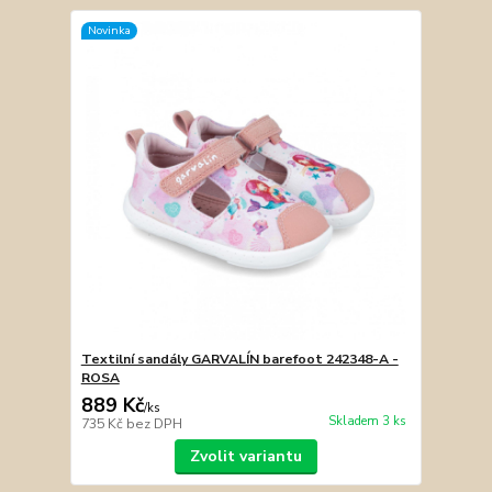
Novinka
Textilní sandály GARVALÍN barefoot 242348-A -
ROSA
889 Kč
/
ks
Skladem 3 ks
735 Kč
bez DPH
Zvolit variantu