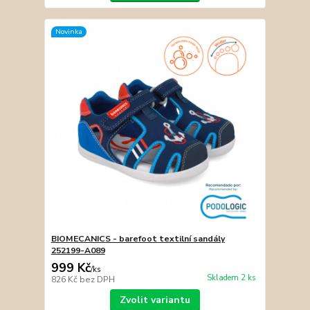
Novinka
BIOMECANICS - barefoot textilní sandály
252199-A089
999 Kč
/
ks
Skladem 2 ks
826 Kč
bez DPH
Zvolit variantu