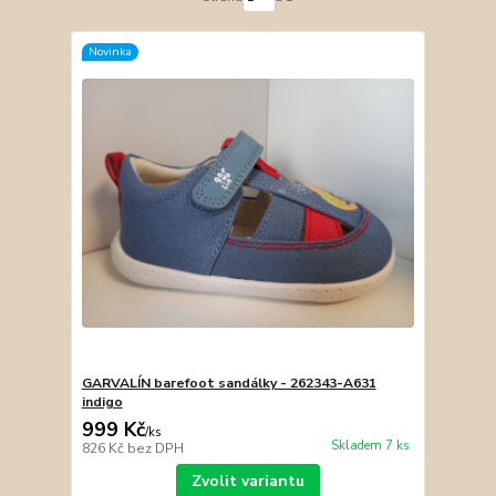
Novinka
GARVALÍN barefoot sandálky - 262343-A631
indigo
999 Kč
/
ks
Skladem 7 ks
826 Kč
bez DPH
Zvolit variantu