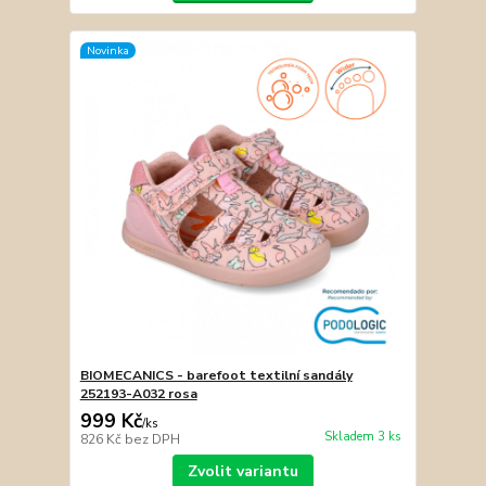
Novinka
BIOMECANICS - barefoot textilní sandály
252193-A032 rosa
999 Kč
/
ks
Skladem 3 ks
826 Kč
bez DPH
Zvolit variantu