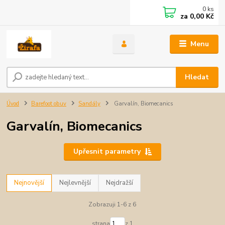
0
ks
za
0,00 Kč
Menu
Hledat
Úvod
Barefoot obuv
Sandály
Garvalín, Biomecanics
Garvalín, Biomecanics
Upřesnit parametry
Nejnovější
Nejlevnější
Nejdražší
Zobrazuji 1-6 z 6
strana
z 1