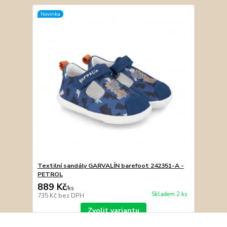
Novinka
Textilní sandály GARVALÍN barefoot 242351-A -
PETROL
889 Kč
/
ks
Skladem 2 ks
735 Kč
bez DPH
Zvolit variantu