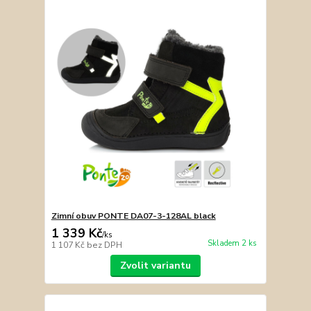
Zimní obuv PONTE DA07-3-128AL black
1 339 Kč
/
ks
Skladem 2 ks
1 107 Kč
bez DPH
Zvolit variantu