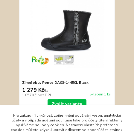
Zimní obuv Ponte DA03-1-450L Black
1 279 Kč
/
ks
Skladem 1 ks
1 057 Kč
bez DPH
Zvolit variantu
Pro základní funkčnost, zpříjemnění používání webu, analytické
účely a v případě udělení souhlasu také pro účely cílení reklamy
strana
z 1
využíváme soubory cookies. Nastavení vlastních preferencí
cookies můžete kdykoli upravit odkazem ve spodní části stránek.