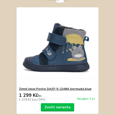
Zimní obuv Ponte DA07-5-2349A bermuda blue
1 299 Kč
/
ks
Skladem 5 ks
1 074 Kč
bez DPH
Zvolit variantu