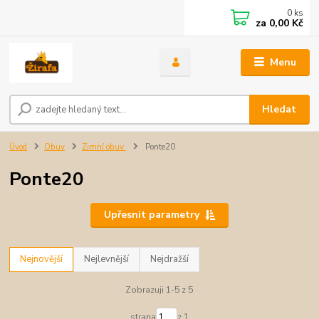
0
ks
za
0,00 Kč
Menu
Hledat
Úvod
Obuv
Zimní obuv
Ponte20
Ponte20
Upřesnit parametry
Nejnovější
Nejlevnější
Nejdražší
Zobrazuji 1-5 z 5
strana
z 1