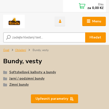
0
ks
za
0,00 Kč
Menu
Hledat
Úvod
Oblečení
Bundy, vesty
Bundy, vesty
Softshellové kalhoty a bundy
Jarní / podzimní bundy
Zimní bundy
Upřesnit parametry