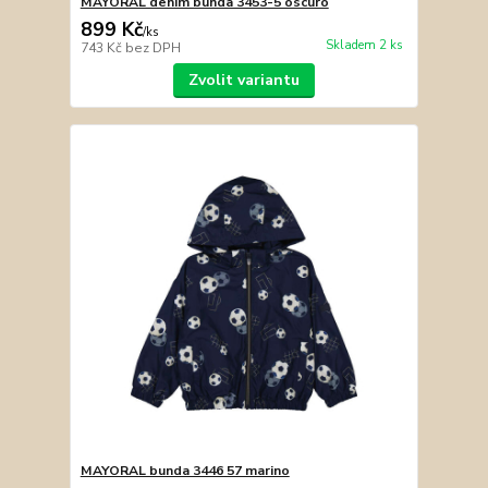
MAYORAL denim bunda 3453-5 oscuro
899 Kč
/
ks
Skladem 2 ks
743 Kč
bez DPH
Zvolit variantu
MAYORAL bunda 3446 57 marino