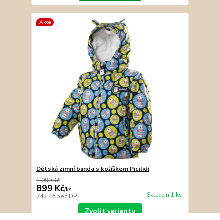
Akce
Dětská zimní bunda s kožíškem Pidilidi
1 099 Kč
899 Kč
/
ks
Skladem 1 ks
743 Kč
bez DPH
Zvolit variantu