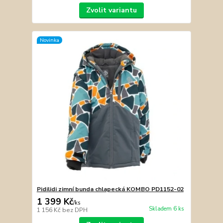
Zvolit variantu
Novinka
Pidilidi zimní bunda chlapecká KOMBO PD1152-02
1 399 Kč
/
ks
Skladem 6 ks
1 156 Kč
bez DPH