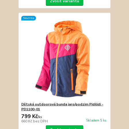
Zvolit variantu
Novinka
Dětská outdoorová bunda jaro/podzim Pidilidi -
PD1100-01
799 Kč
/
ks
Skladem 5 ks
660 Kč
bez DPH