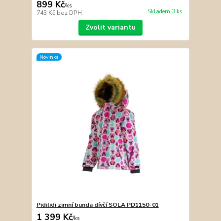
899 Kč
/
ks
Skladem 3 ks
743 Kč
bez DPH
Zvolit variantu
Novinka
Pidilidi zimní bunda dívčí SOLA PD1150-01
1 399 Kč
/
ks