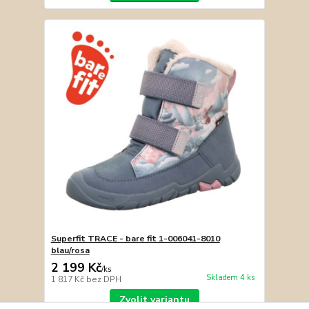
Superfit TRACE - bare fit 1-006041-8010
blau/rosa
2 199 Kč
/
ks
Skladem 4 ks
1 817 Kč
bez DPH
Zvolit variantu