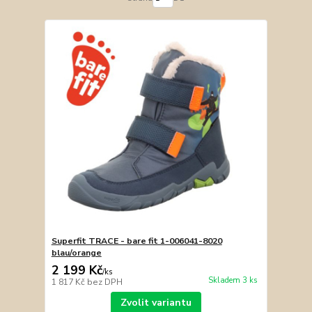
Superfit TRACE - bare fit 1-006041-8020
blau/orange
2 199 Kč
/
ks
Skladem 3 ks
1 817 Kč
bez DPH
Zvolit variantu