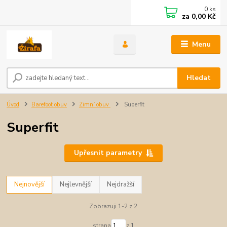
0
ks
za
0,00 Kč
Menu
Hledat
Úvod
Barefoot obuv
Zimní obuv
Superfit
Superfit
Upřesnit parametry
Nejnovější
Nejlevnější
Nejdražší
Zobrazuji 1-2 z 2
strana
z 1