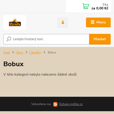
0
ks
za
0,00 Kč
Menu
Hledat
Úvod
Obuv
Capáčky
Bobux
Bobux
V této kategorii nebylo nalezeno žádné zboží.
Vytvořeno na
Eshop-rychle.cz