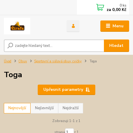
0
ks
za
0,00 Kč
Menu
Hledat
Úvod
Obuv
Sportovní a sálová obuv, cvičky
Toga
Toga
Upřesnit parametry
Nejnovější
Nejlevnější
Nejdražší
Zobrazuji 1-1 z 1
strana
z 1