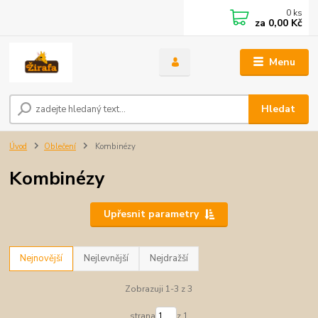
0
ks
za
0,00 Kč
Menu
Hledat
Úvod
Oblečení
Kombinézy
Kombinézy
Upřesnit parametry
Nejnovější
Nejlevnější
Nejdražší
Zobrazuji 1-3 z 3
strana
z 1