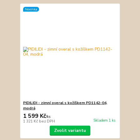
Novinka
PIDILIDI - zimní overal s kožíškem PD1142-04,
modrá
1 599 Kč
/
ks
Skladem 1 ks
1 321 Kč
bez DPH
Zvolit variantu