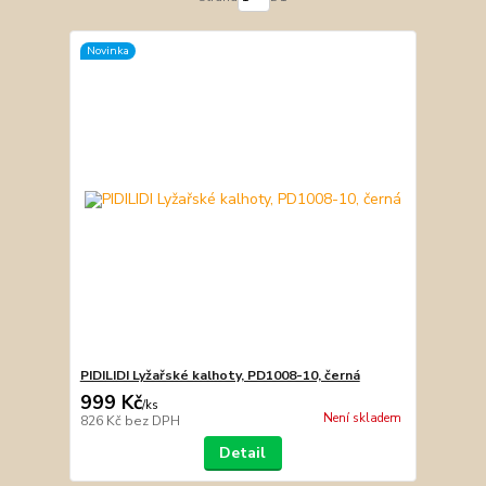
Novinka
PIDILIDI Lyžařské kalhoty, PD1008-10, černá
999 Kč
/
ks
Není skladem
826 Kč
bez DPH
Detail