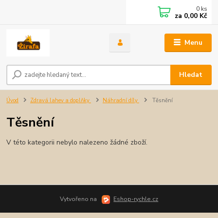
0
ks
za
0,00 Kč
Menu
Hledat
Úvod
Zdravá lahev a doplňky
Náhradní díly
Těsnění
Těsnění
V této kategorii nebylo nalezeno žádné zboží.
Vytvořeno na
Eshop-rychle.cz