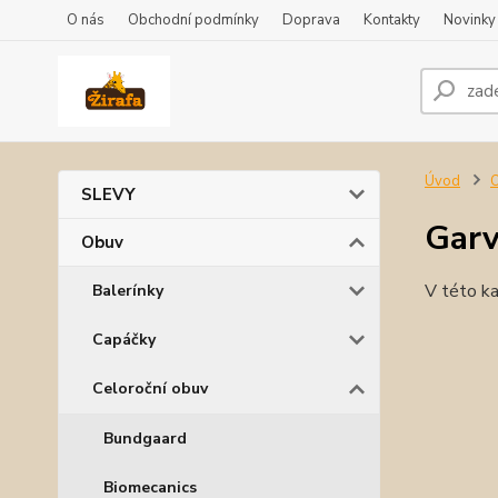
O nás
Obchodní podmínky
Doprava
Kontakty
Novinky
Úvod
SLEVY
Garv
Obuv
V této ka
Balerínky
Capáčky
Celoroční obuv
Bundgaard
Biomecanics