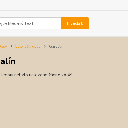
Hledat
Obuv
Celoroční obuv
Garvalín
alín
tegorii nebylo nalezeno žádné zboží.