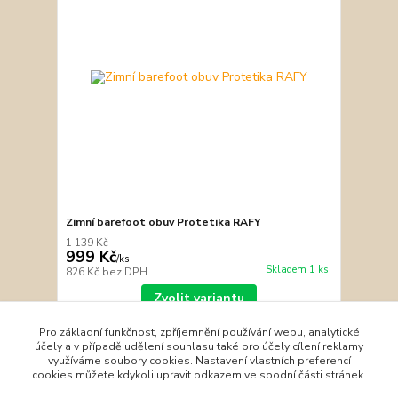
Zimní barefoot obuv Protetika RAFY
1 139 Kč
999 Kč
/
ks
Skladem 1 ks
826 Kč
bez DPH
Zvolit variantu
Pro základní funkčnost, zpříjemnění používání webu, analytické
účely a v případě udělení souhlasu také pro účely cílení reklamy
strana
z 1
využíváme soubory cookies. Nastavení vlastních preferencí
cookies můžete kdykoli upravit odkazem ve spodní části stránek.