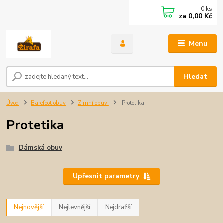
0
ks
za
0,00 Kč
Menu
Hledat
Úvod
Barefoot obuv
Zimní obuv
Protetika
Protetika
Dámská obuv
Upřesnit parametry
Nejnovější
Nejlevnější
Nejdražší