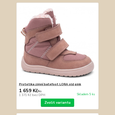
Protetika zimní batefoot LORA old pink
1 659 Kč
/
ks
Skladem 5 ks
1 371 Kč
bez DPH
Zvolit variantu