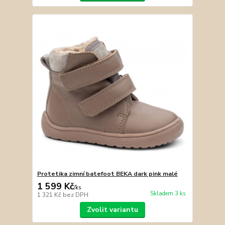
Protetika zimní batefoot BEKA dark pink malé
1 599 Kč
/
ks
Skladem 3 ks
1 321 Kč
bez DPH
Zvolit variantu