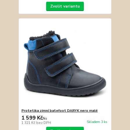
Zvolit variantu
Protetika zimní batefoot DARYK nero malé
1 599 Kč
/
ks
Skladem 3 ks
1 321 Kč
bez DPH