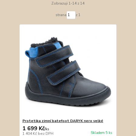
Zobrazuji 1-14 z 14
strana
z 1
Protetika zimní batefoot DARYK nero velké
1 699 Kč
/
ks
Skladem 5 ks
1 404 Kč
bez DPH