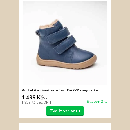
Protetika zimní batefoot DARYK navy velké
1 499 Kč
/
ks
Skladem 2 ks
1 239 Kč
bez DPH
Zvolit variantu