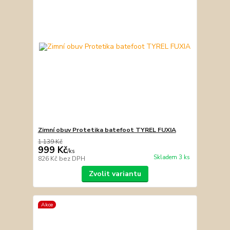
Zimní obuv Protetika batefoot TYREL FUXIA
1 139 Kč
999 Kč
/
ks
Skladem 3 ks
826 Kč
bez DPH
Zvolit variantu
Akce