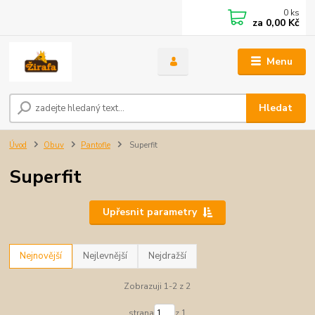
0
ks
za
0,00 Kč
Menu
Hledat
Úvod
Obuv
Pantofle
Superfit
Superfit
Upřesnit parametry
Nejnovější
Nejlevnější
Nejdražší
Zobrazuji 1-2 z 2
strana
z 1