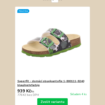
Novinka
Superfit - domácí obuv/pantofle 1-800111-8240
blau/mehrfarbig
939 Kč
/
ks
Skladem 4 ks
776 Kč
bez DPH
Zvolit variantu