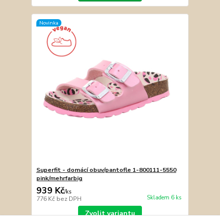
Novinka
Superfit - domácí obuv/pantofle 1-800111-5550
pink/mehrfarbig
939 Kč
/
ks
Skladem 6 ks
776 Kč
bez DPH
Zvolit variantu