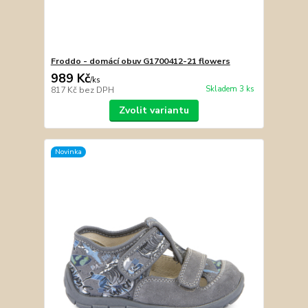
Froddo - domácí obuv G1700412-21 flowers
989 Kč
/
ks
Skladem 3 ks
817 Kč
bez DPH
Zvolit variantu
Novinka