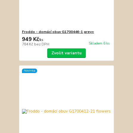
Froddo - domácí obuv G1700446-1 grey+
949 Kč
/
ks
Skladem 6 ks
784 Kč
bez DPH
Zvolit variantu
Novinka