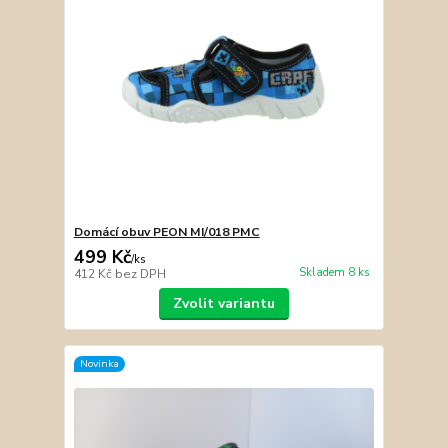
Domácí obuv PEON MI/018 PMC
499 Kč
/
ks
Skladem 8 ks
412 Kč
bez DPH
Zvolit variantu
Novinka