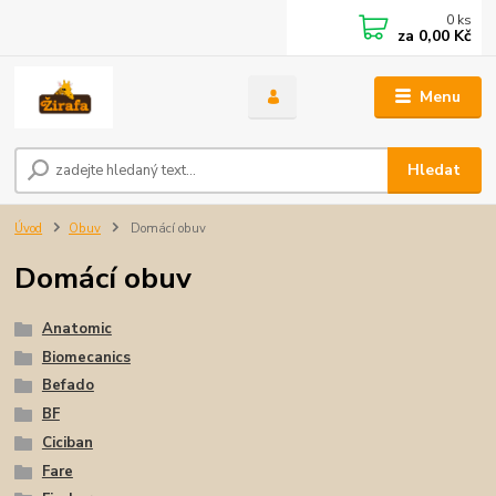
0
ks
za
0,00 Kč
Menu
Hledat
Úvod
Obuv
Domácí obuv
Domácí obuv
Anatomic
Biomecanics
Befado
BF
Ciciban
Fare