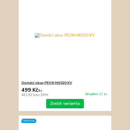
Domácí obuv PEON MI/020 KV
499 Kč
/
ks
Skladem 11 ks
412 Kč
bez DPH
Zvolit variantu
Novinka