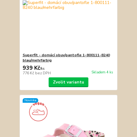
Superfit - domácí obuv/pantofle 1-800111-8240
blau/mehrfarbig
939 Kč
/
ks
Skladem 4 ks
776 Kč
bez DPH
Zvolit variantu
Novinka