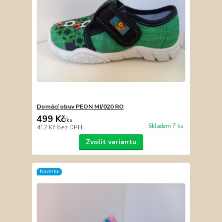
Domácí obuv PEON MI/020 RO
499 Kč
/
ks
Skladem 7 ks
412 Kč
bez DPH
Zvolit variantu
Novinka