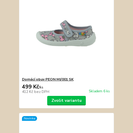
Domácí obuv PEON MI/001 SK
499 Kč
/
ks
Skladem 6 ks
412 Kč
bez DPH
Zvolit variantu
Novinka