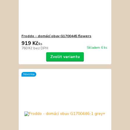
Froddo - domácí obuv G1700445 flowers
919 Kč
/
ks
Skladem 6 ks
760 Kč
bez DPH
Zvolit variantu
Novinka