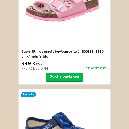
Superfit - domácí obuv/pantofle 1-800111-5550
pink/mehrfarbig
939 Kč
/
ks
Skladem 6 ks
776 Kč
bez DPH
Zvolit variantu
Novinka