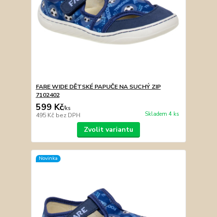
FARE WIDE DĚTSKÉ PAPUČE NA SUCHÝ ZIP
7102402
599 Kč
/
ks
Skladem 4 ks
495 Kč
bez DPH
Zvolit variantu
Novinka