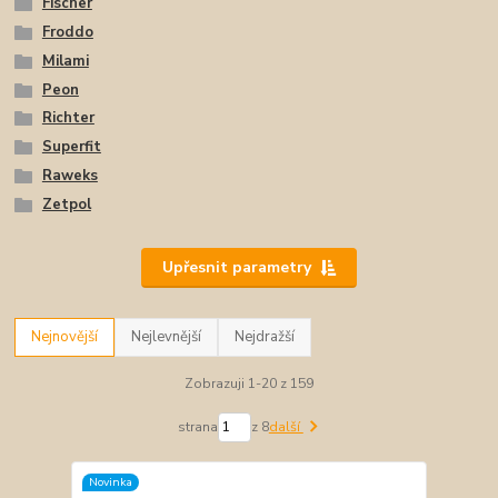
Fischer
Froddo
Milami
Peon
Richter
Superfit
Raweks
Zetpol
Upřesnit parametry
Nejnovější
Nejlevnější
Nejdražší
Zobrazuji 1-20 z 159
strana
z 8
další
Novinka