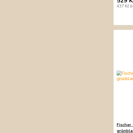
529 K
437 Kč
b
Fischer
grünbla