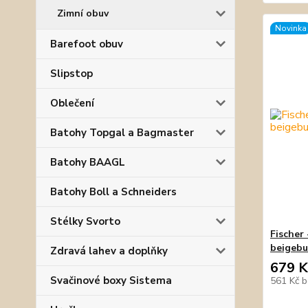
Zimní obuv
Novinka
Barefoot obuv
Slipstop
Oblečení
Batohy Topgal a Bagmaster
Batohy BAAGL
Batohy Boll a Schneiders
Stélky Svorto
Fischer
beigeb
Zdravá lahev a doplňky
679 K
Svačinové boxy Sistema
561 Kč
b