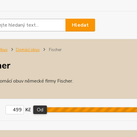
Hledat
Obuv
Domácí obuv
Fischer
her
domácí obuv německé firmy Fischer.
Kč
Od