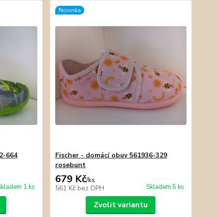
Novinka
82-664
Fischer - domácí obuv 561936-329
rosebunt
679 Kč
/
ks
Skladem 1 ks
Skladem 5 ks
561 Kč
bez DPH
Zvolit variantu