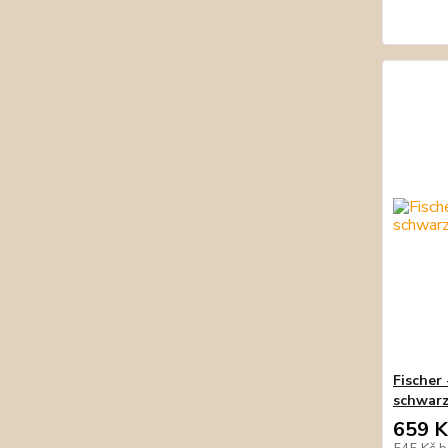
Fischer
schwar
659 K