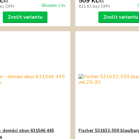
č
509 Kč
/
ks
/
ks
Skladem 1 ks
ez DPH
421 Kč
bez DPH
Zvolit variantu
Zvolit variantu
 - domácí obuv 631546 445
Fischer 531632-559 blau/bun
u