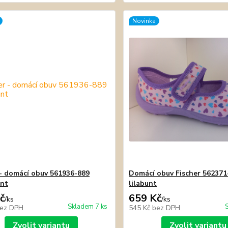
Novinka
 - domácí obuv 561936-889
Domácí obuv Fischer 562371
unt
lilabunt
č
659 Kč
/
ks
/
ks
Skladem 7 ks
ez DPH
545 Kč
bez DPH
Zvolit variantu
Zvolit variantu