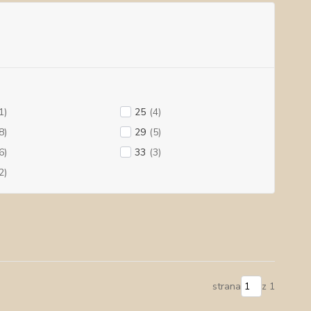
1)
25
(4)
8)
29
(5)
6)
33
(3)
2)
strana
z 1