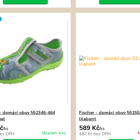
 - domácí obuv 552346-464
Fischer - domácí obuv 55155
gel
lilabunt
č
589 Kč
/
ks
/
ks
Skladem 4 ks
N
ez DPH
487 Kč
bez DPH