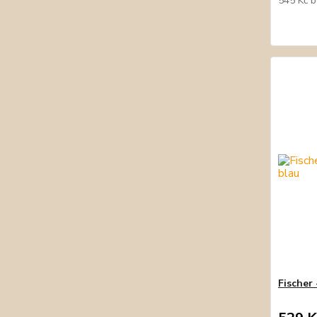
545 Kč
b
Fischer