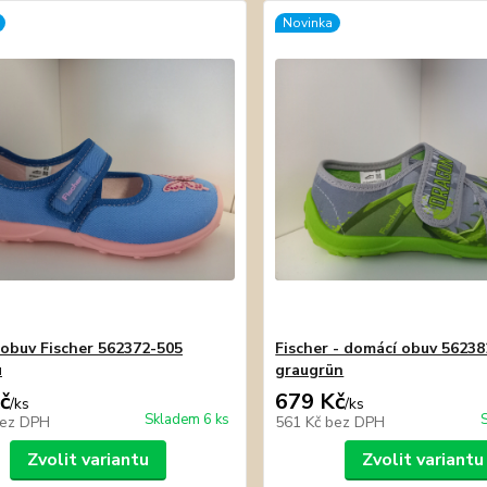
Novinka
obuv Fischer 562372-505
Fischer - domácí obuv 5623
u
graugrün
č
679 Kč
/
ks
/
ks
Skladem 6 ks
ez DPH
561 Kč
bez DPH
Zvolit variantu
Zvolit variantu