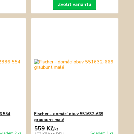
Zvolit variantu
6 554
Fischer - domácí obuv 551632-669
graubunt malé
559 Kč
/
ks
Skladem 2 ks
Skladem 1 ks