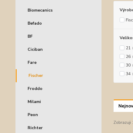
Výrob
Biomecanics
Fis
Befado
BF
Veliko
21
Ciciban
26
Fare
30
34
Fischer
Froddo
Milami
Nejnov
Peon
Zobrazuji 
Richter