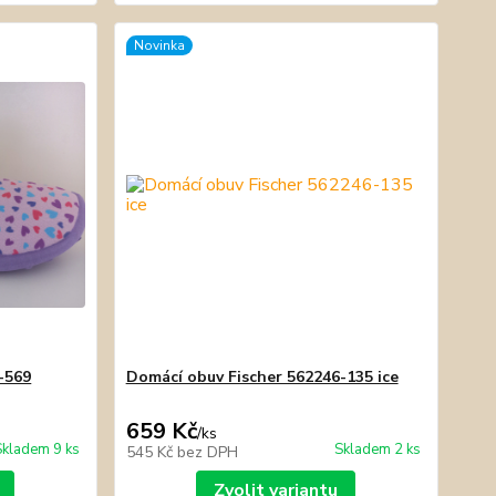
Novinka
-569
Domácí obuv Fischer 562246-135 ice
659 Kč
/
ks
Skladem 9 ks
Skladem 2 ks
545 Kč
bez DPH
Zvolit variantu