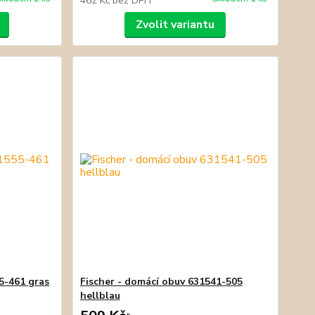
462 Kč
bez DPH
Zvolit variantu
5-461 gras
Fischer - domácí obuv 631541-505
hellblau