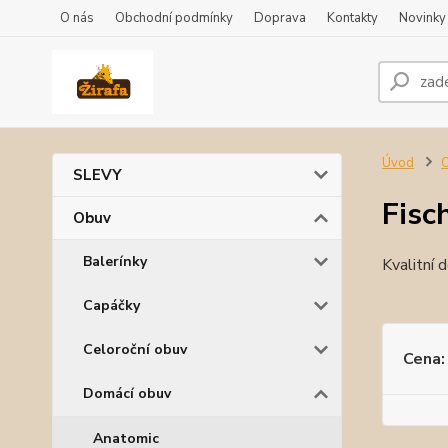
O nás
Obchodní podmínky
Doprava
Kontakty
Novinky
Úvod
SLEVY
Fisc
Obuv
Balerínky
Kvalitní 
Capáčky
Celoroční obuv
Cena:
Domácí obuv
Anatomic