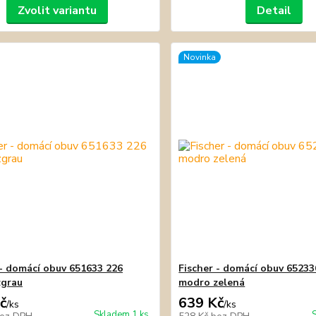
Zvolit variantu
Detail
Novinka
 - domácí obuv 651633 226
Fischer - domácí obuv 65233
zgrau
modro zelená
č
639 Kč
/
ks
/
ks
Skladem 1 ks