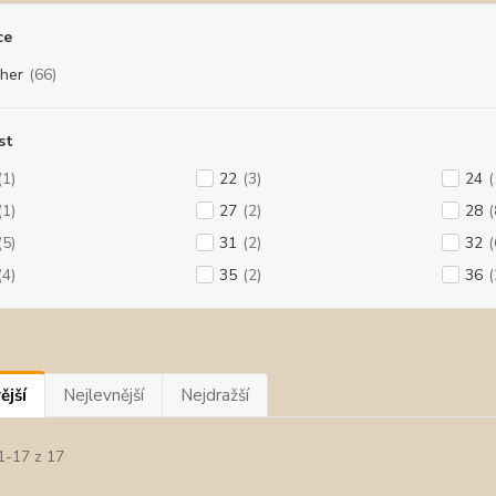
ce
cher
(66)
st
(1)
22
(3)
24
(
(1)
27
(2)
28
(
(5)
31
(2)
32
(
(4)
35
(2)
36
(
ější
Nejlevnější
Nejdražší
1-17 z 17