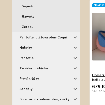
Novinka
Superfit
Raweks
Zetpol
Pantofle, plážová obuv Coqui
Holínky
Pantofle
Tenisky, plátěnky
Domácí 
První krůčky
hellbla
679 K
Sandály
561 Kč
b
Sportovní a sálová obuv, cvičky