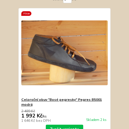
Akce
Celoroční obuv "Bosé pegresky" Pegres B5001
modrá
2 489 Kč
1 992 Kč
/
ks
Skladem 2 ks
1 646 Kč
bez DPH