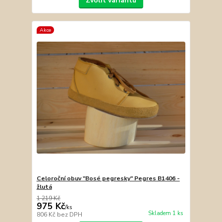
Zvolit variantu
Akce
Celoroční obuv "Bosé pegresky" Pegres B1406 -
žlutá
1 219 Kč
975 Kč
/
ks
Skladem 1 ks
806 Kč
bez DPH