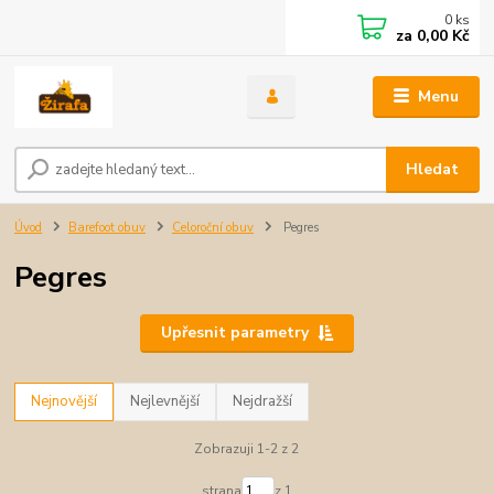
0
ks
za
0,00 Kč
Menu
Hledat
Úvod
Barefoot obuv
Celoroční obuv
Pegres
Pegres
Upřesnit parametry
Nejnovější
Nejlevnější
Nejdražší
Zobrazuji 1-2 z 2
strana
z 1