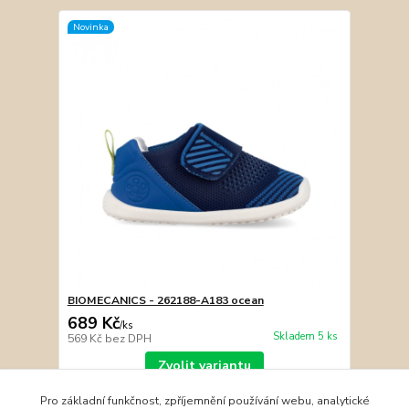
Novinka
BIOMECANICS - 262188-A183 ocean
689 Kč
/
ks
Skladem 5 ks
569 Kč
bez DPH
Zvolit variantu
Pro základní funkčnost, zpříjemnění používání webu, analytické