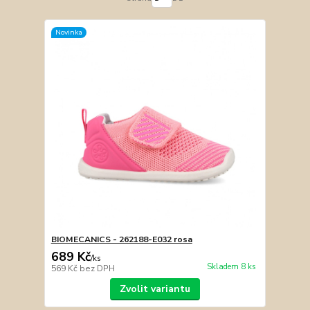
Novinka
BIOMECANICS - 262188-E032 rosa
689 Kč
/
ks
Skladem 8 ks
569 Kč
bez DPH
Zvolit variantu