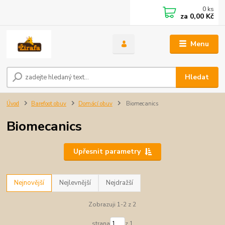
0
ks
za
0,00 Kč
Menu
Hledat
Úvod
Barefoot obuv
Domácí obuv
Biomecanics
Biomecanics
Upřesnit parametry
Nejnovější
Nejlevnější
Nejdražší
Zobrazuji 1-2 z 2
strana
z 1