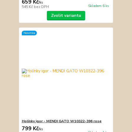
659 Kč
/
ks
Skladem 6 ks
545 Kč
bez DPH
Zvolit variantu
Novinka
Holínky igor - MENDI GATO W10322-396 rose
799 Kč
/
ks