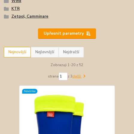
Wink
KTR
Zetpol, Camminare
Upřesnit parametry
Nejnovější
Nejlevnější
Nejdražší
Zobrazuji 1-20 z 52
strana
z 3
další
Novinka