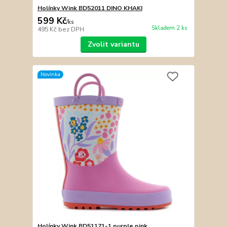
Holínky Wink BD52011 DINO KHAKI
599 Kč
/
ks
Skladem 2 ks
495 Kč
bez DPH
Zvolit variantu
Novinka
Holínky Wink BD51171-1 purple pink