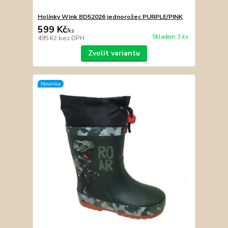
Holínky Wink BD52026 jednorožec PURPLE/PINK
599 Kč
/
ks
Skladem 3 ks
495 Kč
bez DPH
Zvolit variantu
Novinka