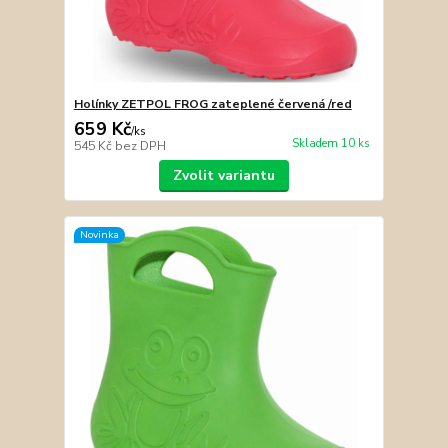
Holínky ZETPOL FROG zateplené červená /red
659 Kč
/
ks
Skladem 10 ks
545 Kč
bez DPH
Zvolit variantu
Novinka