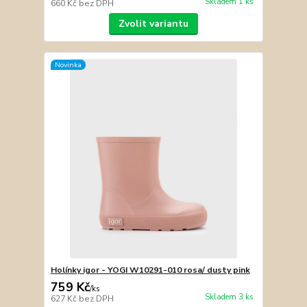
Skladem 1 ks
660 Kč
bez DPH
Zvolit variantu
Novinka
Holínky igor - YOGI W10291-010 rosa/ dusty pink
759 Kč
/
ks
Skladem 3 ks
627 Kč
bez DPH