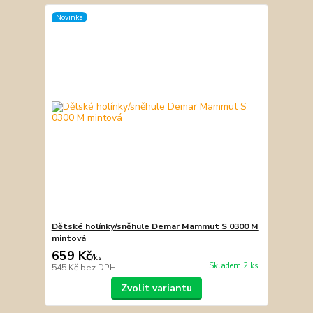
Novinka
Dětské holínky/sněhule Demar Mammut S 0300 M
mintová
659 Kč
/
ks
Skladem 2 ks
545 Kč
bez DPH
Zvolit variantu