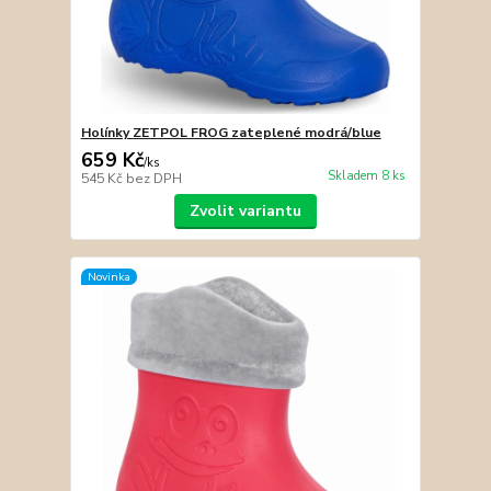
Holínky ZETPOL FROG zateplené modrá/blue
659 Kč
/
ks
Skladem 8 ks
545 Kč
bez DPH
Zvolit variantu
Novinka