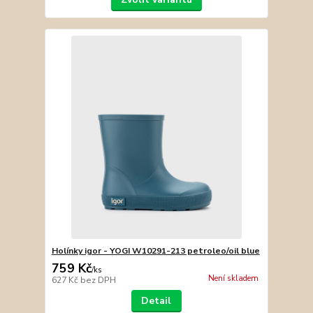
Holínky igor - YOGI W10291-213 petroleo/oil blue
759 Kč
/
ks
Není skladem
627 Kč
bez DPH
Detail