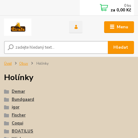
0
ks
za
0,00 Kč
Menu
Hledat
Úvod
Obuv
Holínky
Holínky
Demar
Bundgaard
igor
Fischer
Coqui
BOATILUS