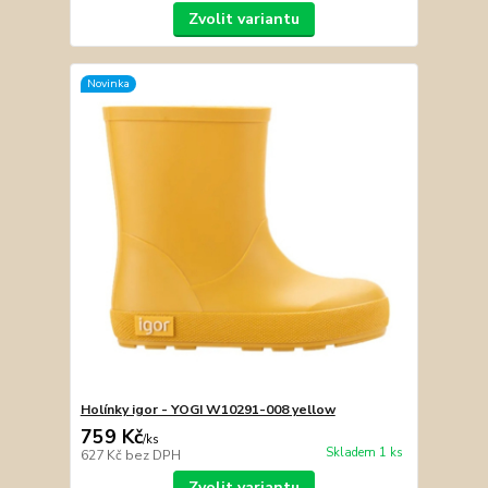
Zvolit variantu
Novinka
Holínky igor - YOGI W10291-008 yellow
759 Kč
/
ks
Skladem 1 ks
627 Kč
bez DPH
Zvolit variantu