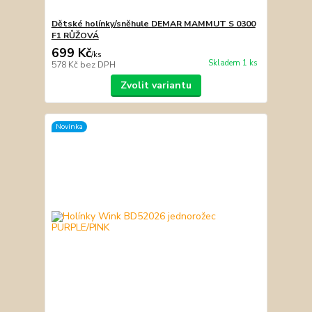
Dětské holínky/sněhule DEMAR MAMMUT S 0300
F1 RŮŽOVÁ
699 Kč
/
ks
Skladem 1 ks
578 Kč
bez DPH
Zvolit variantu
Novinka