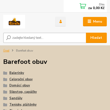
0
ks
za
0,00 Kč
Menu
Hledat
Úvod
Barefoot obuv
Barefoot obuv
Balerínky
Celoroční obuv
Domácí obuv
Slipstop, capáčky
Sandály
Tenisky, plátěnky