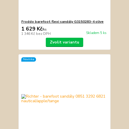
Froddo barefoot flexi sandály G3150283-4 olive
1 629 Kč
/
ks
Skladem 5 ks
1 346 Kč
bez DPH
Zvolit variantu
Novinka